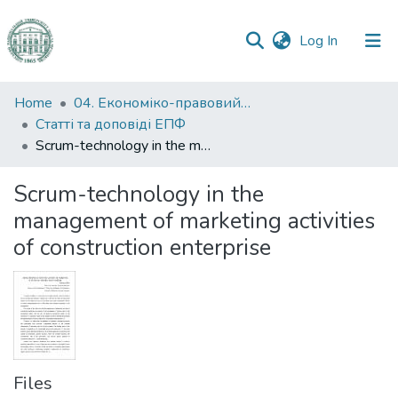
(current)
Log In
Communities
Home
04. Економіко-правовий факультет
&
Статті та доповіді ЕПФ
Collections
Scrum-technology in the management of marketing activities of construction enterprise
All of DSpace
Scrum-technology in the
management of marketing activities
Statistics
of construction enterprise
Files