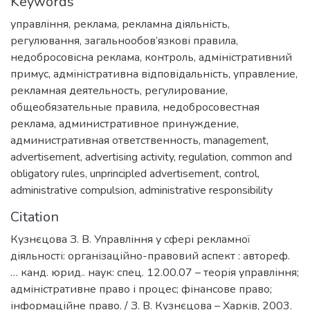
Keywords
управління
,
реклама
,
рекламна діяльність
,
регулювання
,
загальнообов’язкові правила
,
недобросовісна реклама
,
контроль
,
адміністративний
примус
,
адміністративна відповідальність
,
управление
,
рекламная деятельность
,
регулирование
,
общеобязательные правила
,
недобросовестная
реклама
,
административное принуждение
,
административная ответственность
,
management
,
advertisement
,
advertising activity
,
regulation
,
common and
obligatory rules
,
unprincipled advertisement
,
control
,
administrative compulsion
,
administrative responsibility
Citation
Кузнєцова З. В. Управління у сфері рекламної
діяльності: організаційно-правовий аспект : автореф.
… канд. юрид.. наук: спец. 12.00.07 – теорія управління;
адміністративне право і процес; фінансове право;
інформаційне право. / З. В. Кузнєцова – Харків, 2003.