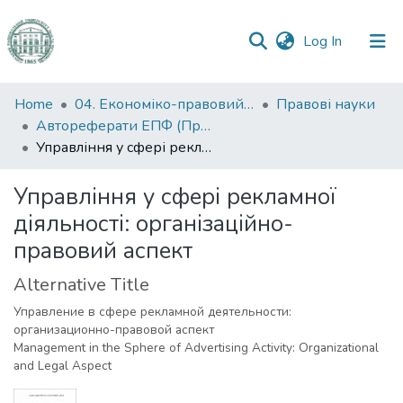
(current)
Log In
Communities
Home
04. Економіко-правовий факультет
Правові науки
&
Автореферати ЕПФ (Правові науки)
Collections
Управління у сфері рекламної діяльності: організаційно-правовий аспект
All of DSpace
Управління у сфері рекламної
діяльності: організаційно-
Statistics
правовий аспект
Alternative Title
Управление в сфере рекламной деятельности:
организационно-правовой аспект
Management in the Sphere of Advertising Activity: Organizational
and Legal Aspect