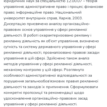
юридичних наук за спеціальністю 12.00.07 – теорія
управління; адміністративне право і процес; фінансове
право; інформаційне право. Національний
університет внутрішніх справ, Харків, 2003.
Дисертацію присвячено аналізу організаційно-
правових основ управління у сфері рекламної
діяльності. В роботі охарактеризовано рекламу і
рекламну діяльність як об’єкт управління, визначено
сутність та систему державного управління у сфері
рекламної діяльності, проаналізовано правові засади
управління в цій сфері. Здійснено також аналіз
методів управління у сфері рекламної діяльності,
механізму контролю у цій сфері. Розглянуто
особливості адміністративної відповідальності за
порушення загальнообов’язкових правил рекламної
діяльності та заходів їх припинення. Сформулювати
конкретні пропозиції та рекомендації щодо
удосконалення організаційно-правових засад
управління у сфері рекламної діяльності.