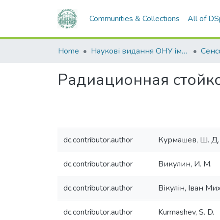
Communities & Collections
All of D
Home
Наукові видання ОНУ імені І. І. Мечникова
Радиационная стойк
dc.contributor.author
Курмашев, Ш. Д.
dc.contributor.author
Викулин, И. М.
dc.contributor.author
Вікулін, Іван М
dc.contributor.author
Kurmashev, S. D.