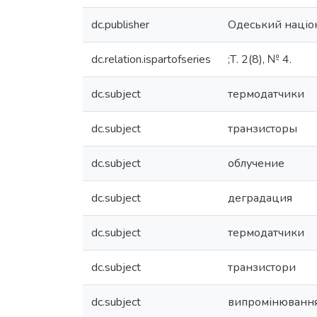
dc.publisher
Одеський націо
dc.relation.ispartofseries
;Т. 2(8), № 4.
dc.subject
термодатчики
dc.subject
транзисторы
dc.subject
облучение
dc.subject
деградация
dc.subject
термодатчики
dc.subject
транзистори
dc.subject
випромінюванн