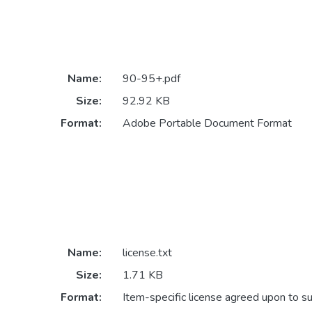
Name:
90-95+.pdf
Size:
92.92 KB
Format:
Adobe Portable Document Format
Name:
license.txt
Size:
1.71 KB
Format:
Item-specific license agreed upon to s