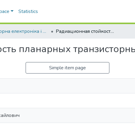
Space
Statistics
Сенсорна електроніка і мікросистемні технології
Радиационная стойкость планарных транзисторных термодатчиков
ость планарных транзисторн
Simple item page
ихайлович