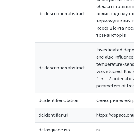
області і товщи
dc.description.abstract
вплив відпалу о
термочутливих п
коефіцієнта пос
транзисторів
Investigated depe
and also influence
temperature-sensit
dc.description.abstract
was studied. It is
1.5 ... 2 order ab
parameters of tra
dc.identifier.citation
Сенсорна електро
dc.identifier.uri
https://dspace.o
dc.language.iso
ru