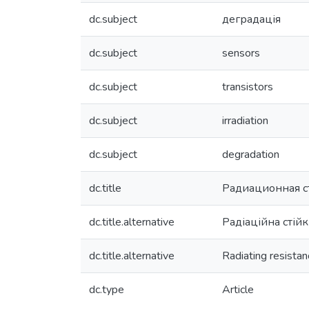
dc.subject
деградація
dc.subject
sensors
dc.subject
transistors
dc.subject
irradiation
dc.subject
degradation
dc.title
Радиационная с
dc.title.alternative
Радіаційна стій
dc.title.alternative
Radiating resistan
dc.type
Article