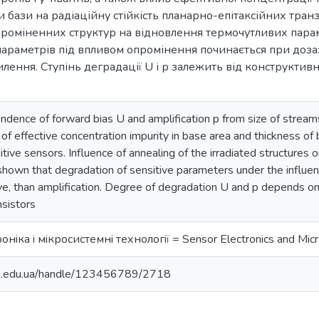
ни бази на радіаційну стійкість планарно-епітаксійних тра
проміненних структур на відновлення термочутливих парам
араметрів під впливом опромінення починається при дозах 
илення. Ступінь деградації U і р залежить від конструктив
ndence of forward bias U and amplification p from size of stream
 of effective concentration impurity in base area and thickness of 
ive sensors. Influence of annealing of the irradiated structures 
 shown that degradation of sensitive parameters under the influen
ove, than amplification. Degree of degradation U and p depends on
nsistors
нiка i мiкросистемнi технологiї = Sensor Electronics and Mic
nu.edu.ua/handle/123456789/2718