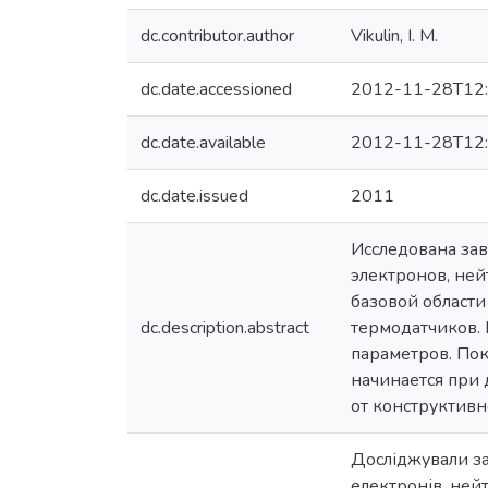
dc.contributor.author
Vikulin, I. M.
dc.date.accessioned
2012-11-28T12:
dc.date.available
2012-11-28T12:
dc.date.issued
2011
Исследована за
электронов, не
базовой област
dc.description.abstract
термодатчиков. 
параметров. Пок
начинается при 
от конструктив
Досліджували за
електронів, ней