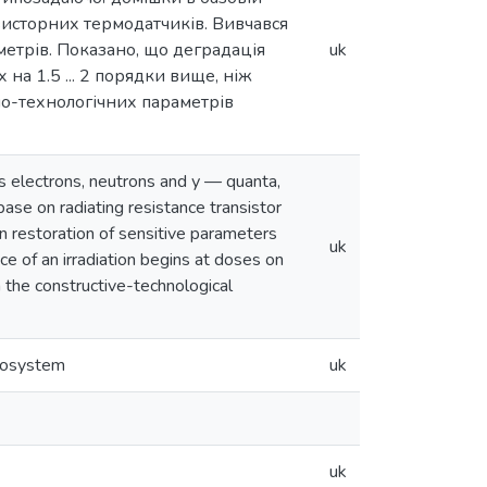
нзисторних термодатчиків. Вивчався
етрів. Показано, що деградація
uk
на 1.5 ... 2 порядки вище, ніж
но-технологічних параметрів
s electrons, neutrons and у — quanta,
base on radiating resistance transistor
on restoration of sensitive parameters
uk
ce of an irradiation begins at doses on
 the constructive-technological
rosystem
uk
uk