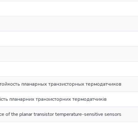
тойкость планарных транзисторных термодатчиков
кість планарних транзисторних термодатчиків
ce of the planar transistor temperature-sensitive sensors