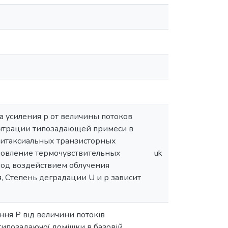
 усиления р от величины потоков
ентрации типозадающей примеси в
питаксиальных транзисторных
ановление термочувствительных
uk
под воздействием облучения
я, Степень деградации U и р зависит
ння Р від величини потоків
 типозадаючої домішки в базовій