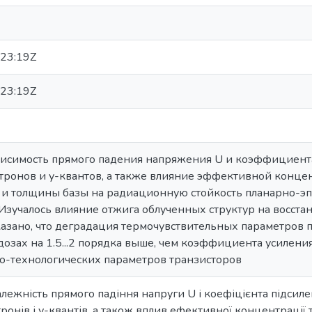
23:19Z
23:19Z
висимость прямого падения напряжения U и коэффициента
йтронов и у-квантов, а также влияние эффективной конц
и и толщины базы на радиационную стойкость планарно-э
Изучалось влияние отжига облученных структур на восст
азано, что деградация термочувствительных параметров 
дозах на 1.5...2 порядка выше, чем коэффициента усилени
но-технологических параметров транзисторов
лежність прямого падіння напруги U і коефіцієнта підсиле
тронів і у-квантів, а також вплив ефективної концентрації