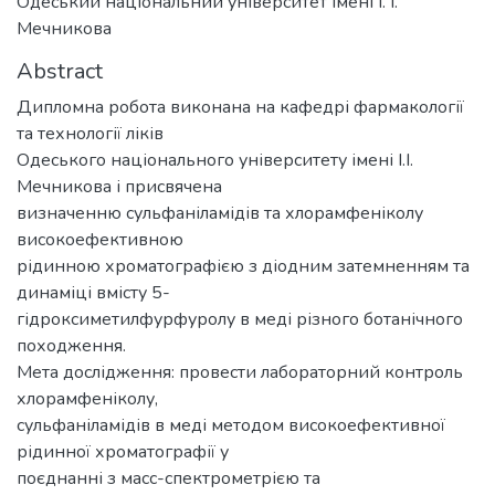
Одеський національний університет імені І. І.
Мечникова
Abstract
Дипломна робота виконана на кафедрі фармакології
та технології ліків
Одеського національного університету імені І.І.
Мечникова і присвячена
визначенню сульфаніламідів та хлорамфеніколу
високоефективною
рідинною хроматографією з діодним затемненням та
динаміці вмісту 5-
гідроксиметилфурфуролу в меді різного ботанічного
походження.
Мета дослідження: провести лабораторний контроль
хлорамфеніколу,
сульфаніламідів в меді методом високоефективної
рідинної хроматографії у
поєднанні з масс-спектрометрією та