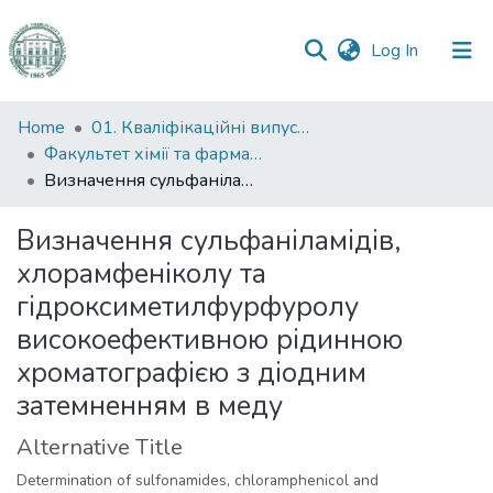
(current)
Log In
Communities
Home
01. Кваліфікаційні випускні роботи здобувачів вищої освіти
&
Факультет хімії та фармації
Collections
Визначення сульфаніламідів, хлорамфеніколу та гідроксиметилфурфуролу високоефективною рідинною хроматографією з діодним затемненням в меду
All of DSpace
Визначення сульфаніламідів,
хлорамфеніколу та
Statistics
гідроксиметилфурфуролу
високоефективною рідинною
хроматографією з діодним
затемненням в меду
Alternative Title
Determination of sulfonamides, chloramphenicol and