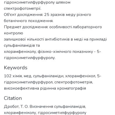
гідроксиметилфурфуролу шляхом
спектрофотометрії.
Об'єкт дослідження: 25 зразків меду різного
ботанічного походження.
Предмет дослідження: особливості лабораторного
контролю
залишкової кількості антибіотиків в меді на прикладі
сульфаніламідів та
хлорамфеніколу, фізико-хімічного показнику - 5-
гідроксиметилфурфуролу.
Keywords
102 хімія
,
мед
,
сульфаніламіди
,
хлорамфенікол
,
5-
гідроксиметилфурфурол
,
спектрофотометрія
,
високоефективна рідинна хроматографія
Citation
Дробот, Т. О. Визначення сульфаніламідів,
хлорамфеніколу, гідросиметилфурфуролу