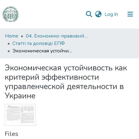
(current)
Log In
Communities
Home
04. Економіко-правовий факультет
&
Статті та доповіді ЕПФ
Collections
Экономическая устойчивость как критерий эффективности управленческой деятельности в Украине
All of DSpace
Экономическая устойчивость как
критерий эффективности
Statistics
управленческой деятельности в
Украине
Files