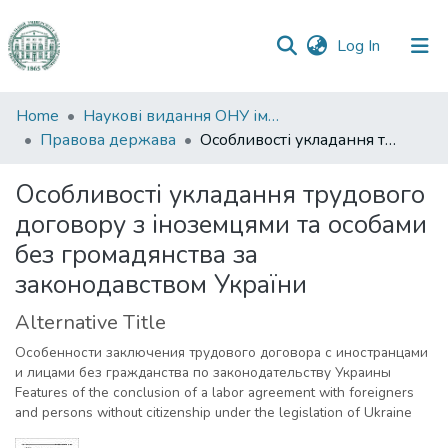
(current)
Log In
Communities
Home
Наукові видання ОНУ імені І. І. Мечникова
&
Правова держава
Особливості укладання трудового договору з іноземцями та особами без громадянства за законодавством України
Collections
Особливості укладання трудового
All of DSpace
договору з іноземцями та особами
без громадянства за
Statistics
законодавством України
Alternative Title
Особенности заключения трудового договора с иностранцами
и лицами без гражданства по законодательству Украины
Features of the conclusion of a labor agreement with foreigners
and persons without citizenship under the legislation of Ukraine