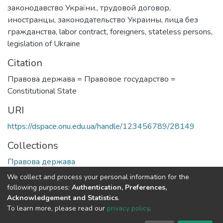
законодавство України.
,
трудовой договор
,
иностранцы
,
законодательство Украины
,
лица без
гражданства
,
labor contract
,
foreigners
,
stateless persons
,
legislation of Ukraine
Citation
Правова держава = Правовое государство =
Сonstitutional State
URI
https://dspace.onu.edu.ua/handle/123456789/28149
Collections
Правова держава
We collect and process your personal information for the
Full item page
following purposes:
Authentication, Preferences,
Acknowledgement and Statistics
.
To learn more, please read our
privacy policy
.
DSpace software
copyright © 2009-2026
LYRASIS