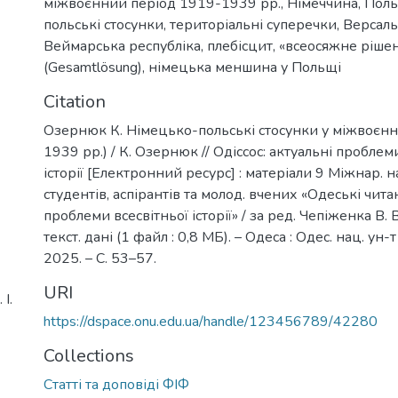
міжвоєнний період 1919-1939 рр.
,
Німеччина
,
Пол
польські стосунки
,
територіальні суперечки
,
Версаль
Веймарська республіка
,
плебісцит
,
«всеосяжне ріше
(Gesamtlösung)
,
німецька меншина у Польщі
Citation
Озернюк К. Німецько-польські стосунки у міжвоєнн
1939 рр.) / К. Озернюк // Одіссос: актуальні проблем
історії [Електронний ресурс] : матеріали 9 Міжнар. н
студентів, аспірантів та молод. вчених «Одеські чита
проблеми всесвітньої історії» / за ред. Чепіженка В. В.
текст. дані (1 файл : 0,8 МБ). – Одеса : Одес. нац. ун-т 
2025. – С. 53–57.
URI
І.
https://dspace.onu.edu.ua/handle/123456789/42280
Collections
Статті та доповіді ФІФ