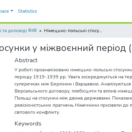
Space
Statistics
і та доповіді ФІФ
Німецько-польські стосунки у міжвоєнний період (1919–1939 рр.)
осунки у міжвоєнний період 
Abstract
У роботі проаналізовано німецько-польські стосун
періоду 1919-1939 рр. Увага зосереджується на те
суперечках між Берліном і Варшавою. Аналізуються
Версальського договору, плебісцити та вплив німе
Польщі на стосунки між двома державами. Показано
ревізіоністських прагнень Німеччини призвели до 
світового конфлікту.
Keywords