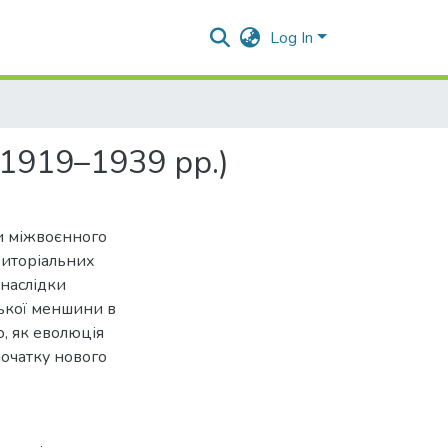
Log In
(1919–1939 рр.)
ки міжвоєнного
риторіальних
 наслідки
цької меншини в
, як еволюція
початку нового