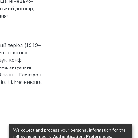
ьща
,
німецько-
ський договір
,
ння»
ий період (1919–
и всесвітньої
аук. конф.
ння: актуальні
 та ін. – Електрон.
ім. І. І. Мечникова,
We collect and process your personal information for the
following purposes:
Authentication, Preferences,