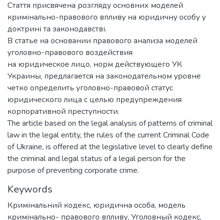
Стаття присвячена розгляду основних моделей
кримінально-правового впливу на юридичну особу у
доктрині та законодавстві.
В статье на основании правового анализа моделей
уголовно-правового воздействия
на юридическое лицо, норм действующего УК
Украины, предлагается на законодательном уровне
четко определить уголовно-правовой статус
юридического лица с целью предупреждения
корпоративной преступности.
The article based on the legal analysis of patterns of criminal
law in the legal entity, the rules of the current Criminal Code
of Ukraine, is offered at the legislative level to clearly define
the criminal and legal status of a legal person for the
purpose of preventing corporate crime.
Keywords
Кримінальний кодекс
,
юридична особа
,
модель
кримінально- правового впливу
,
Уголовный кодекс
,