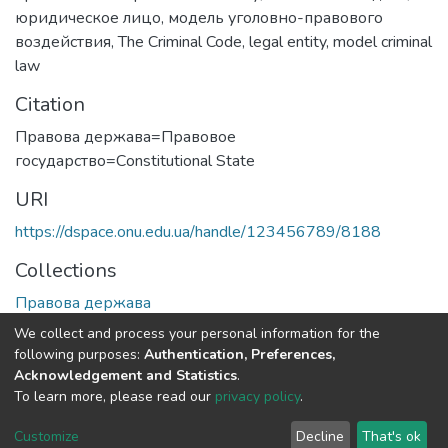
юридическое лицо
,
модель уголовно-правового
воздействия
,
The Criminal Code
,
legal entity
,
model criminal
law
Citation
Правова держава=Правовое
государство=Сonstitutional State
URI
https://dspace.onu.edu.ua/handle/123456789/8188
Collections
Правова держава
We collect and process your personal information for the
Full item page
following purposes:
Authentication, Preferences,
Acknowledgement and Statistics
.
To learn more, please read our
privacy policy
.
DSpace software
copyright © 2009-2026
LYRASIS
Cookie
Privacy
End User
Send
Customize
Decline
That's ok