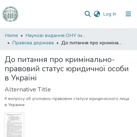
(current)
Log In
Communities
Home
Наукові видання ОНУ імені І. І. Мечникова
&
Правова держава
До питання про кримінально-правовий статус юридичної особи в Україні
Collections
До питання про кримінально-
All of DSpace
правовий статус юридичної особи
в Україні
Statistics
Alternative Title
К вопросу об уголовно-правовом статусе юридического лица
в Украине