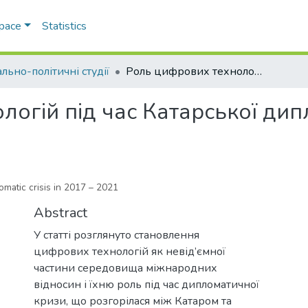
Space
Statistics
льно-політичні студії
Роль цифрових технологій під час Катарської дипломатичної кризи 2017-2021 років
логій під час Катарської дип
lomatic crisis in 2017 – 2021
Abstract
У статті розглянуто становлення
цифрових технологій як невід’ємної
частини середовища міжнародних
відносин і їхню роль під час дипломатичної
кризи, що розгорілася між Катаром та