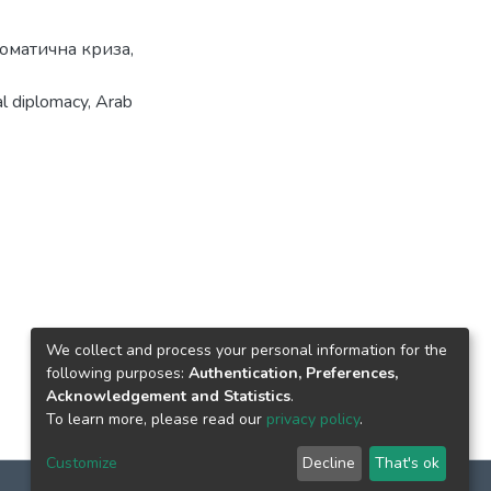
оматична криза
,
al diplomacy
,
Arab
We collect and process your personal information for the
following purposes:
Authentication, Preferences,
Acknowledgement and Statistics
.
To learn more, please read our
privacy policy
.
Customize
Decline
That's ok