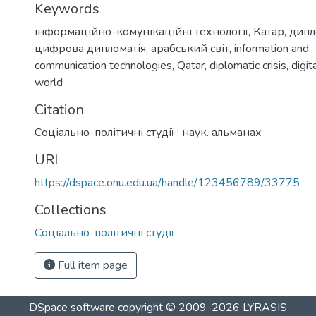
Keywords
інформаційно-комунікаційні технології
,
Катар
,
дипл
цифрова дипломатія
,
арабський світ
,
information and
communication technologies
,
Qatar
,
diplomatic crisis
,
digit
world
Citation
Соціально-політичні студії : наук. альманах
URI
https://dspace.onu.edu.ua/handle/123456789/33775
Collections
Соціально-політичні студії
Full item page
DSpace software
copyright © 2009-2026
LYRASIS