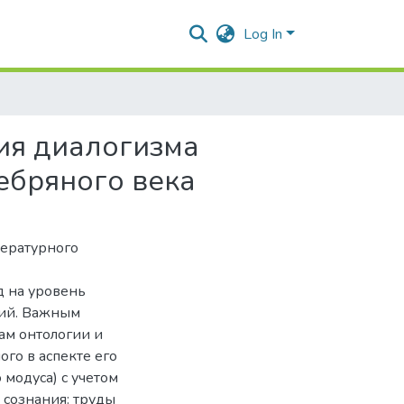
Log In
ия диалогизма
ебряного века
тературного
д на уровень
ий. Важным
ам онтологии и
го в аспекте его
 модуса) с учетом
 сознания: труды