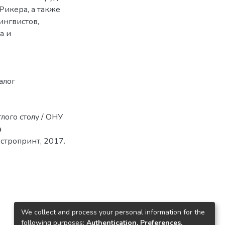
 Рикера, а также
ингвистов,
а и
алог
глого столу / ОНУ
а
Астропринт, 2017.
We collect and process your personal information for the
following purposes:
Authentication, Preferences,