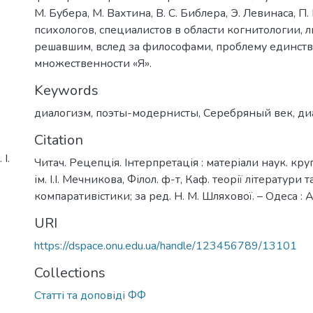
М. Бубера, М. Вахтина, В. С. Библера, Э. Левинаса, П.
психологов, специалистов в области когнитологии, л
решавшим, вслед за философами, проблему единств
множественности «Я».
Keywords
диалогизм
,
поэты-модернисты
,
Серебряный век
,
ди
Citation
І.
Читач. Рецепція. Інтерпретація : матеріали наук. кру
ім. І.І. Мечникова, Філол. ф-т, Каф. теорії літератури т
компаративістики; за ред. Н. М. Шляхової. – Одеса : 
URI
https://dspace.onu.edu.ua/handle/123456789/13101
Collections
Статті та доповіді ФФ