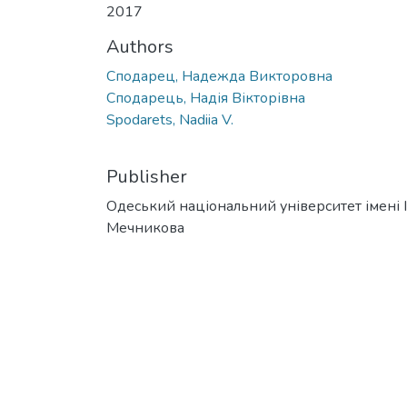
2017
Authors
Сподарец, Надежда Викторовна
Сподарець, Надія Вікторівна
Spodarets, Nadiia V.
Publisher
Одеський національний університет імені І. 
Мечникова