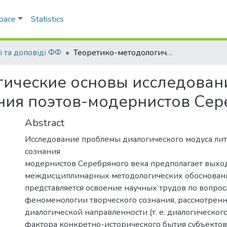
Space
Statistics
і та доповіді ФФ
Теоретико-методологические основы исследования диалогизма литературного сознания поэтов-модернистов Серебряного века
гические основы исследован
ния поэтов-модернистов Сер
Abstract
Исследование проблемы диалогического модуса ли
сознания
модернистов Серебряного века предполагает выхо
междисциплинарных методологических обоснован
представляется освоение научных трудов по вопрос
феноменологии творческого сознания, рассмотренно
диалогической направленности (т. е. диалогического
фактора конкретно-исторического бытия субъектов