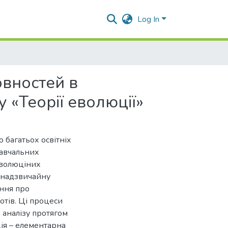
Log In
овностей в
у «Теорії еволюції»
 багатьох освітніх
 навчальних
еволюціних
» надзвичайну
ення про
отів. Ці процеси
 аналізу протягом
ія – елементарна