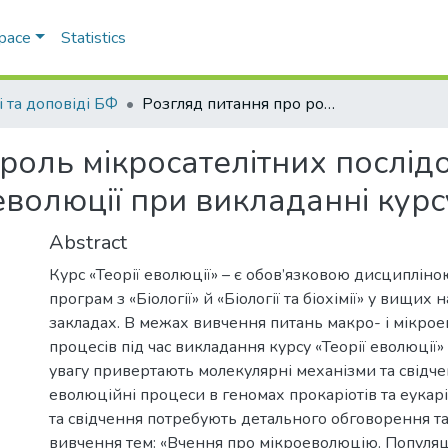
Space
Statistics
і та доповіді БФ
Розгляд питання про роль мікросателітних послідовностей в дивергенції видів та еволюції при викладанні курсу «Теорії еволюції»
роль мікросателітних послід
еволюції при викладанні курс
Abstract
Курс «Теорії еволюції» – є обов’язковою дисципліною
програм з «Біології» й «Біології та біохімії» у вищих
закладах. В межах вивчення питань макро- і мікро
процесів під час викладання курсу «Теорії еволюції
увагу привертають молекулярні механізми та свідч
еволюційні процеси в геномах прокаріотів та еукарі
та свідчення потребують детального обговорення та
вивчення тем: «Вчення про мікроеволюцію. Популяц