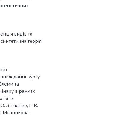
логенетичних
енція видів та
,
синтетична теорія
тних
 викладанні курсу
облеми та
мінару в рамках
огія та
Ю. Зінченко, Г. В.
 І. Мечникова,