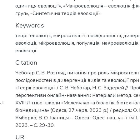
одиниця еволюції», «Макроеволюція – еволюція фі
груп», «Синтетична теорія еволюції».
Keywords
теорії еволюції
,
мікросателітні послідовностіі
,
диверг
еволюції
,
мікроеволюція
,
популяція
,
макроеволюція
еволюції
Citation
Чеботар С. В. Розгляд питання про роль мікросателі
послідовностей в дивергенції видів та еволюції при
«Теорії еволюції» / С. В. Чеботар, Н. С. Задерей // Пр
перспективи онлайн-навчання : матеріали метод. се
І.
XVIII Літньої школи «Молекулярна біологія, біотехнол
біомедицина» (Одеса, 27 черв. 2023 р.) / редкол.: О. 
Ямборко, В. О. Іваниця. – Одеса : Одес. нац. ун-т ім. І.
2023. – С. 29-30.
URI