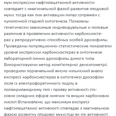
мум экспрессии нафтилацетазной активности
совпадает с имагинальной фазой развития плодовой
мухи, тогда как пик активации липаз сопряжён с
куколочной стадией онтогенеза. Показаны
генетически зависимые индивидуальные и половые
различия в проявлении активности карбоксиэсте-
раз у репродуктивно-способных особей дрозофилы.
Приведены популяционно-статистические показатели
уровня экспрессии карбоксиэстераз в онтогенезе
лабораторной линии дрозофилы дикого типа.
Використовуючи метод комп'ютерної денситометрії,
проводили порівняльний якісно-кількісний аналіз
експресії карбоксиестераз в онтогенезі дрозофіли
після їх електрофоретичного поділу в
поліакриламідному гелі і прояву активності сто-
совно складних ефірів нижчих та вищих карбонових
кислот.Встановлено, що максимум експресії
нафтилацетазної активності співпадає з імагінальною
фазою розвитку плодової мухи,тоді як пік активності