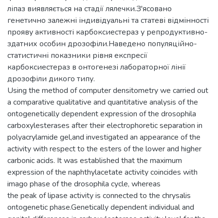
ліпаз виявляється на стадії лялечки.З'ясовано
генетично залежні індивідуальні та статеві відмінності
прояву активності карбоксиестераз у репродуктивно-
здатних особин дрозофіли.Наведено популяційно-
статистичні показники рівня експресії
карбоксиестераз в онтогенезі лабораторної лінії
дрозофіли дикого типу.
Using the method of computer densitometry we carried out
a comparative qualitative and quantitative analysis of the
ontogenetically dependent expression of the drosophila
carboxylesterases after their electrophoretic separation in
polyacrylamide gel,and investigated an appearance of the
activity with respect to the esters of the lower and higher
carbonic acids. It was established that the maximum
expression of the naphthylacetate activity coincides with
imago phase of the drosophila cycle, whereas
the peak of lipase activity is connected to the chrysalis
ontogenetic phase.Genetically dependent individual and