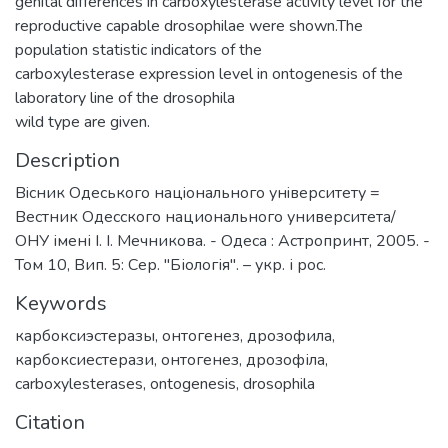
genital differences in carboxylesterase activity level for the
reproductive capable drosophilae were shown.The
population statistic indicators of the
carboxylesterase expression level in ontogenesis of the
laboratory line of the drosophila
wild type are given.
Description
Вiсник Одеського нацiонального унiверситету =
Вестник Одесского национального университета/
ОНУ імені І. І. Мечникова. - Одеса : Астропринт, 2005. -
Том 10, Вип. 5: Сер. "Біологія". – укр. і рос.
Keywords
карбоксиэстеразы
,
онтогенез
,
дрозофила
,
карбоксиестерази
,
онтогенез
,
дрозофіла
,
carboxylesterases
,
ontogenesis
,
drosophila
Citation