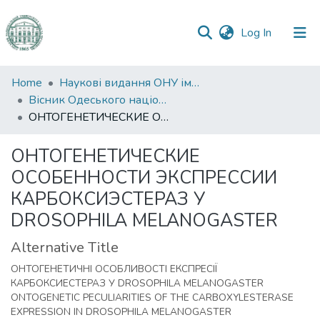
(current)
Log In
Communities
Home
Наукові видання ОНУ імені І. І. Мечникова
&
Вісник Одеського національного університету. Біологія
Collections
ОНТОГЕНЕТИЧЕСКИЕ ОСОБЕННОСТИ ЭКСПРЕССИИ КАРБОКСИЭСТЕРАЗ У DROSOPHILA MELANOGASTER
All of DSpace
ОНТОГЕНЕТИЧЕСКИЕ
ОСОБЕННОСТИ ЭКСПРЕССИИ
Statistics
КАРБОКСИЭСТЕРАЗ У
DROSOPHILA MELANOGASTER
Alternative Title
ОНТОГЕНЕТИЧНІ ОСОБЛИВОСТІ ЕКСПРЕСІЇ
КАРБОКСИЕСТЕРАЗ У DROSOPHILA MELANOGASTER
ONTOGENETIC PECULIARITIES OF THE CARBOXYLESTERASE
EXPRESSION IN DROSOPHILA MELANOGASTER