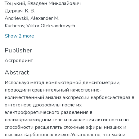
Тоцький, Владлен Миколайович
Деркач, К. В.
Andrievskii, Alexander M.
Kucherov, Viktor Oleksandrovych
Show 2 more
Publisher
Астропринт
Abstract
Используя метод компьютерной денситометрии,
проводили сравнительный качественно-
количественный анализ экспрессии карбоксиэстераз в
онтогенезе дрозофилы после их
электрофоретического разделения в
полиакриламидном геле и выявления активности по
способности расщеплять сложные эфиры низших и
высших карбоновых кислот.Установлено, что макси-