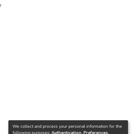
т
We collect and process your personal information for the
following purposes:
Authentication, Preferences,