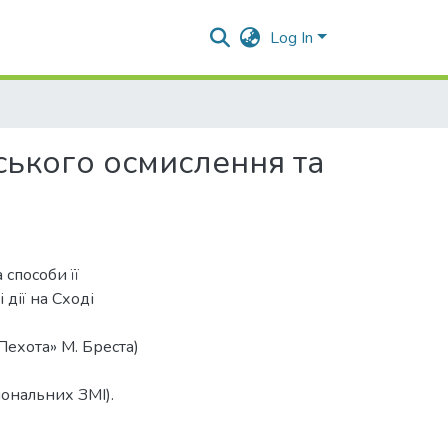
Log In
рського осмислення та
 способи її
дії на Сході
Пехота» М. Бреста)
іональних ЗМІ).