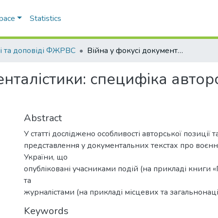
Space
Statistics
ті та доповіді ФЖРВС
Війна у фокусі документалістики: специфіка авторського осмислення та репрезентації
енталістики: специфіка авто
Abstract
У статті досліджено особливості авторської позиції та
представлення у документальних текстах про воєнні 
України, що
опубліковані учасниками подій (на прикладі книги «
та
журналістами (на прикладі місцевих та загальнонац
Keywords