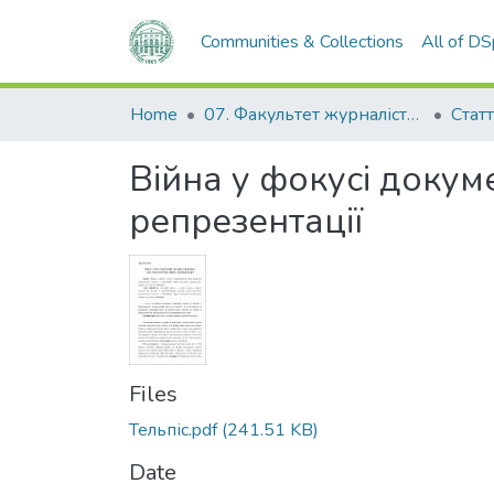
Communities & Collections
All of D
Home
07. Факультет журналістики, реклами та видавничої справи
Стат
Війна у фокусі докум
репрезентації
Files
Тельпіс.pdf
(241.51 KB)
Date