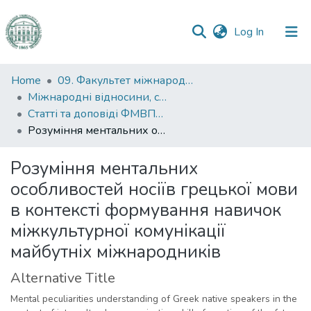
(current)
Log In
Communities
Home
09. Факультет міжнародних відносин, політології та соціології
&
Міжнародні відносини, суспільні комунікації та регіональні студії
Collections
Статті та доповіді ФМВПС (Міжнародні відносини, суспільні комунікації та регіональні студії)
Розуміння ментальних особливостей носіїв грецької мови в контексті формування навичок міжкультурної комунікації майбутніх міжнародників
All of DSpace
Розуміння ментальних
Statistics
особливостей носіїв грецької мови
в контексті формування навичок
міжкультурної комунікації
майбутніх міжнародників
Alternative Title
Mental peculiarities understanding of Greek native speakers in the