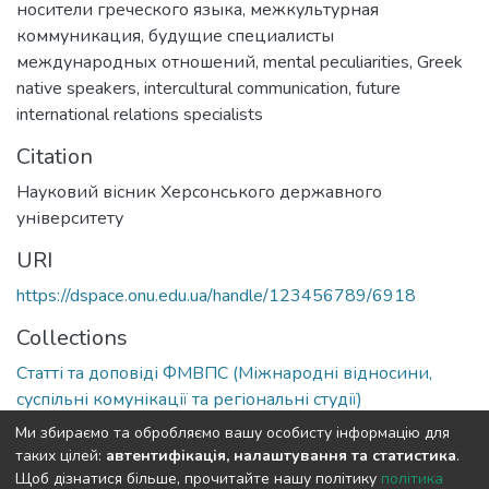
носители греческого языка
,
межкультурная
коммуникация
,
будущие специалисты
международных отношений
,
mental peculiarities
,
Greek
native speakers
,
intercultural communication
,
future
international relations specialists
Citation
Науковий вісник Херсонського державного
університету
URI
https://dspace.onu.edu.ua/handle/123456789/6918
Collections
Статті та доповіді ФМВПС (Міжнародні відносини,
суспільні комунікації та регіональні студії)
Ми збираємо та обробляємо вашу особисту інформацію для
Full item page
таких цілей:
автентифікація, налаштування та статистика
.
Щоб дізнатися більше, прочитайте нашу політику
політика