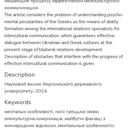
мешающие процессу эффективной межкультурной
коммуникации.
The article considers the problem of understanding psycho-
mental peculiarities of the Greeks as the means of ability
formation among the international relations specialists for
intercultural communication, which guarantees effective
dialogue between Ukrainian and Greek cultures at the
present stage of bilateral relations development.
Description of obstacles that interfere with the progress of
effective intercultural communication is given.
Description
Науковий вісник Херсонського державного
університету.-2014.
Keywords
ментальні особливості
,
носії грецької мови
,
міжкультурна комунікація
,
майбутні фахівці з
міжнародних відносин
,
ментальные особенности
,