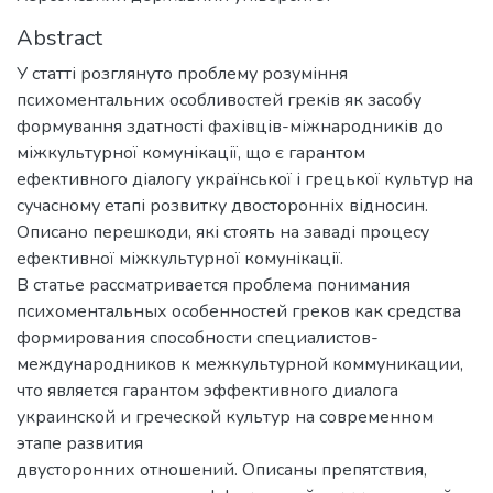
Abstract
У статті розглянуто проблему розуміння
психоментальних особливостей греків як засобу
формування здатності фахівців-міжнародників до
міжкультурної комунікації, що є гарантом
ефективного діалогу української і грецької культур на
сучасному етапі розвитку двосторонніх відносин.
Описано перешкоди, які стоять на заваді процесу
ефективної міжкультурної комунікації.
В статье рассматривается проблема понимания
психоментальных особенностей греков как средства
формирования способности специалистов-
международников к межкультурной коммуникации,
что является гарантом эффективного диалога
украинской и греческой культур на современном
этапе развития
двусторонних отношений. Описаны препятствия,