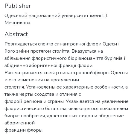
Publisher
Одеський національний університет імені І. І.
Мечникова
Abstract
Розглядається спектр синантропної флори Одеси і
його зміни протягом століття. Вказується на
збільшення флористичного біорізноманіття бур’янів і
збіднення аборигенної фракції флори.
Рассматривается спектр синантропной флоры Одессы
и его изменения на протяжении
столетия. Установлены ее характерные особенности, а
также черты сходства и отличия с
флорой региона и страны. Указывается на увеличение
флористического богатства, являющегося показателем
биоразнообразия, адвентивных видов и обеднение
аборигенной
фракции флоры.