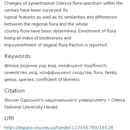
Changes of synantropical Odessa flora spectrum within the
century have been surveyed. Its
typical features as well as its similarities and differences
between the regional flora and the whole
country flora have been determined. Enrichment of flora
being an index of biodiversity and
impoverishment of original flora fraction is reported.
Keywords
флора
,
родина
,
рід
,
вид
,
коефіцієнт подібності
,
семейство
,
род
,
коэффициент сходства
,
flora
,
family
,
genus
,
species
,
coefficient of likeness
Citation
Вiсник Одеського нацiонального унiверситету = Odesa
National University Herald
URI
https://dspace.onu.edu.ua/handle/123456789/16628