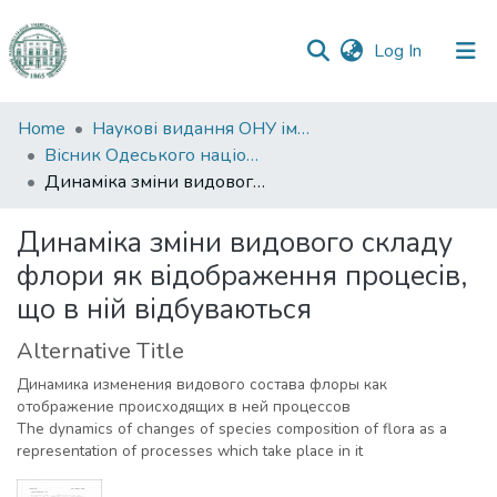
(current)
Log In
Communities
Home
Наукові видання ОНУ імені І. І. Мечникова
&
Вісник Одеського національного університету. Біологія
Collections
Динаміка зміни видового складу флори як відображення процесів, що в ній відбуваються
All of DSpace
Динаміка зміни видового складу
флори як відображення процесів,
Statistics
що в ній відбуваються
Alternative Title
Динамика изменения видового состава флоры как
отображение происходящих в ней процессов
The dynamics of changes of species composition of flora as a
representation of processes which take place in it