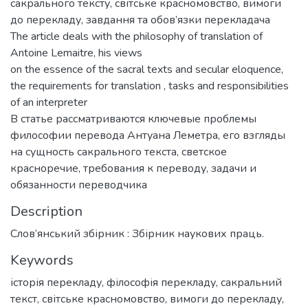
сакрального тексту, світське красномовство, вимоги
до перекладу, завдання та обов’язки перекладача
The article deals with the philosophy of translation of
Antoine Lemaitre, his views
on the essence of the sacral texts and secular eloquence,
the requirements for translation , tasks and responsibilities
of an interpreter
В статье рассматриваются ключевые проблемы
философии перевода Антуана Леметра, его взгляды
на сущность сакрального текста, светское
красноречие, требования к переводу, задачи и
обязанности переводчика
Description
Слов’янський збірник : Збірник наукових праць.
Keywords
історія перекладу
,
філософія перекладу
,
сакральний
текст
,
світське красномовство
,
вимоги до перекладу
,