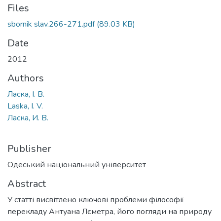
Files
sbornik slav.266-271.pdf
(89.03 KB)
Date
2012
Authors
Ласка, І. В.
Laska, I. V.
Ласка, И. В.
Publisher
Одеський національний університет
Abstract
У статті висвітлено ключові проблеми філософії
перекладу Антуана Лєметра, його погляди на природу