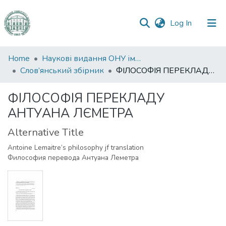
(current)
Log In
Communities
Home
Наукові видання ОНУ імені І. І. Мечникова
&
Слов’янський збірник
ФІЛОСОФІЯ ПЕРЕКЛАДУ АНТУАНА ЛЄМЕТРА
Collections
ФІЛОСОФІЯ ПЕРЕКЛАДУ
All of DSpace
АНТУАНА ЛЄМЕТРА
Statistics
Alternative Title
Antoine Lemaitre’s philosophy jf translation
Философия перевода Антуана Леметра