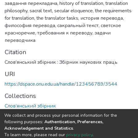
завдання перекладача
,
history of translation
,
translation
philosophy
,
sacrаl text
,
secular eloquence
,
the requirements
for translation
,
the translator tasks
,
история перевода
,
философия перевода
,
сакральный текст
,
светское
красноречие
,
требования к переводу
,
задачи
переводчика
Citation
Слов’янський збірник : Збірник наукових праць
URI
https://dspace.onu.edu.ua/handle/123456789/3544
Collections
Слов’янський збірник
We collect and process your personal information for the
Full item page
following purposes:
Authentication, Preferences,
Acknowledgement and Statistics
.
To learn more, please read our
privacy policy
.