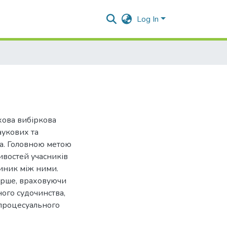
Log In
хова вибіркова
аукових та
а. Головною метою
востей учасників
иник між ними.
ирше, враховуючи
ного судочинства,
 процесуального