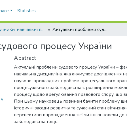
Space
Statistics
Підручники, навчальні посібники та інші науково- та навчально-методичні праці ЕПФ
Актуальні проблеми судового процесу України
судового процесу України
Abstract
Актуальні проблеми судового процесу України – фа
навчальна дисципліна, яка акумулює дослідження н
науково-прикладних проблем процесуального прав
процесуального законодавства є розширення можли
процесу щодо врегулювання правового спору, що в
85
При цьому науковець повинен бачити проблему ш
історичні засади розвитку та сучасний стан вітчизня
перспективи впровадження тієї чи іншої новели до
законодавства тощо.