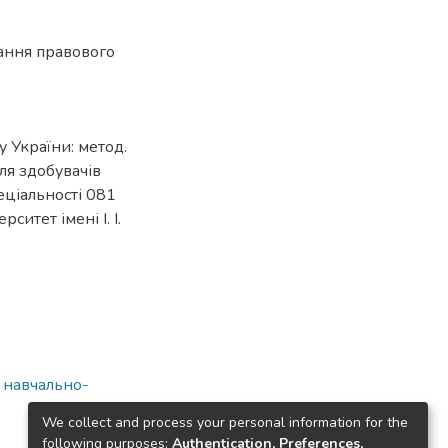
ання правового
 України: метод.
ля здобувачів
еціальності 081
ситет імені І. І.
а навчально-
We collect and process your personal information for the
following purposes:
Authentication, Preferences,