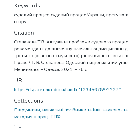
Keywords
судовий процес
,
судовий процес України
,
врегулюв
спору
Citation
Степанова Т.В. Актуальні проблеми судового процесу
рекомендації до вивчення навчальної дисципліни д
третього (освітньо-наукового) рівня вищої освіти сп
Право / Т. В. Степанова; Одеській національний універ
Мечникова. – Одесса, 2021. – 76 с.
URI
https://dspace.onu.edu.ua/handle/123456789/32270
Collections
Підручники, навчальні посібники та інші науково- т
методичні праці ЕПФ