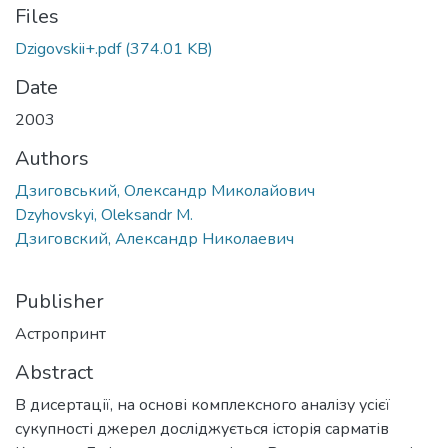
Files
Dzigovskii+.pdf
(374.01 KB)
Date
2003
Authors
Дзиговський, Олександр Миколайович
Dzyhovskyi, Oleksandr M.
Дзиговский, Александр Николаевич
Publisher
Астропринт
Abstract
В дисертації, на основі комплексного аналізу усієї
сукупності джерел досліджується історія сарматів