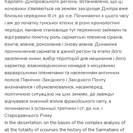
Карпато-Дніпровського регіону. Встановлено, що ці
кочовики з'являються на землях західніше Дніпра вже
близько середини III ст. до н.е. Починаючи з цього часу
і аж до початку гунської епохи, в різні хронологічні
періоди, панівне становище тут перемінно займали та
відігравали помітну роль сарматські племена сіраків,
язигів, аланів, роксоланів і знову аланів. Динаміка
проникнення сарматів в даний регіон та етапи його
заселення ними, вибір територій для мешкання і його
характер, взаємовідносини номадів з місцевими
варварськими племенами та населенням античних
полісів Північно-Західного і Західного Понту
визначалися і обумовлювалися, насамперед,
політичною ситуацією на цих землях, де завжди
відчувався значний вплив фракійського світу, а
починаючи з останньої третини І ст. до н.е. і
Стародавнього Риму.
In the dissertation, on the bases of the complex analysis of
all the totality of scourses the history of the Sarmatians of