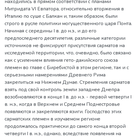
находились в прямом соответствии с планами
Митридата VI Евпатора, относительно вторжения в
Италию по суше с Балкан и, таким образом, были
строго в русле политики могущественного царя Понта.
Начиная с середины I в. до н.э., и до его
предпоследнего десятилетия, различные категории
источников не фиксируют присутствия сарматов на
исследуемой территории, что, очевидно, было связано
как с усилением влияния гето-дакийского союза
племен во главе с Биребистой в этом регионе, так и с
серьезными намерениями Древнего Рима
закрепиться на Нижнем Дунае. Стремления сарматов
взять под свой контроль земли западнее Днепра
возобновляются в конце I в. до н.э. - первой четверти I
в. н.э., когда в Верхнем и Среднем Поднестровье
появляются и закрепляются язиги. Господство этих
сарматских племен в изучаемом регионе
продолжалось практически до самого конца второй
четверти I в. н.э., однако, вследствие появления на