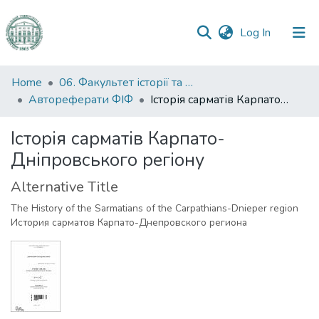
(current)
Log In
Communities
Home
06. Факультет історії та філософії
&
Автореферати ФІФ
Історія сарматів Карпато-Дніпровського регіону
Collections
Історія сарматів Карпато-
All of DSpace
Дніпровського регіону
Statistics
Alternative Title
The History of the Sarmatians of the Carpathians-Dnieper region
История сарматов Карпато-Днепровского региона