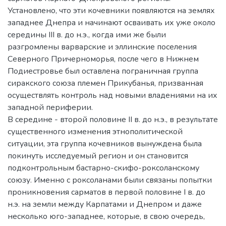
Установлено, что эти кочевники появляются на землях
западнее Днепра и начинают осваивать их уже около
середины III в. до н.э., когда ими же были
разгромлены варварские и эллинские поселения
Северного Причерноморья, после чего в Нижнем
Подиестровье был оставлена пограничная группа
сиракского союза племен Прикубанья, призванная
осуществлять контроль над новыми владениями на их
западной периферии.
В середине - второй половине II в. до н.э., в результате
существенного изменения этнополитической
ситуации, эта группа кочевников вынуждена была
покинуть исследуемый регион и он становится
подконтрольным бастарно-скифо-роксоланскому
союзу. Именно с роксоланами были связаны попытки
проникновения сарматов в первой половине I в. до
н.э. на земли между Карпатами и Днепром и даже
несколько юго-западнее, которые, в свою очередь,