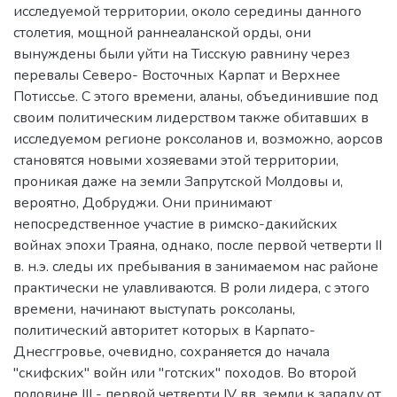
исследуемой территории, около середины данного
столетия, мощной раннеаланской орды, они
вынуждены были уйти на Тисскую равнину через
перевалы Северо- Восточных Карпат и Верхнее
Потиссье. С этого времени, аланы, объединившие под
своим политическим лидерством также обитавших в
исследуемом регионе роксоланов и, возможно, аорсов
становятся новыми хозяевами этой территории,
проникая даже на земли Запрутской Молдовы и,
вероятно, Добруджи. Они принимают
непосредственное участие в римско-дакийских
войнах эпохи Траяна, однако, после первой четверти II
в. н.э. следы их пребывания в занимаемом нас районе
практически не улавливаются. В роли лидера, с этого
времени, начинают выступать роксоланы,
политический авторитет которых в Карпато-
Днесггровье, очевидно, сохраняется до начала
"скифских" войн или "готских" походов. Во второй
половине III - первой четверти IV вв. земли к западу от