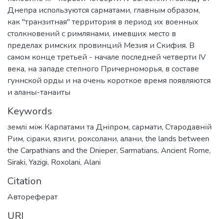
Днепра используются сарматами, главным образом,
как "транзитная" территория в период их военных
столкновений с римлянами, имевших место в
пределах римских провинций Мезия и Скифия. В
самом конце третьей - начале последней четверти IV
века, на западе степного Причерноморья, в составе
гуннской орды и на очень короткое время появляются
и аланы-танаиты
Keywords
землі між Карпатами та Дніпром
,
сармати
,
Стародавній
Рим
,
сіраки
,
язиги
,
роксолани
,
алани
,
the lands between
the Carpathians and the Dnieper
,
Sarmatians
,
Ancient Rome
,
Siraki
,
Yazigi
,
Roxolani
,
Alani
Citation
Автореферат
URI