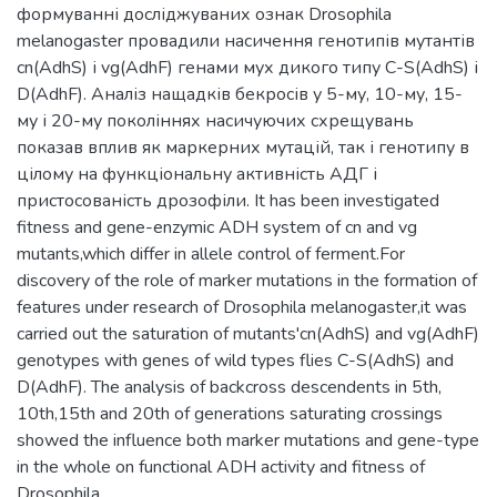
формуванні досліджуваних ознак Drosophila
melanogaster провадили насичення генотипів мутантів
cn(AdhS) і vg(AdhF) генами мух дикого типу C-S(AdhS) і
D(AdhF). Аналіз нащадків бекросів у 5-му, 10-му, 15-
му і 20-му поколіннях насичуючих схрещувань
показав вплив як маркерних мутацій, так і генотипу в
цілому на функціональну активність АДГ і
пристосованість дрозофіли. It has been investigated
fitness and gene-enzymic ADH system of cn and vg
mutants,which differ in allele control of ferment.For
discovery of the role of marker mutations in the formation of
features under research of Drosophila melanogaster,it was
carried out the saturation of mutants'cn(AdhS) and vg(AdhF)
genotypes with genes of wild types flies C-S(AdhS) and
D(AdhF). The analysis of backcross descendents in 5th,
10th,15th and 20th of generations saturating crossings
showed the influence both marker mutations and gene-type
in the whole on functional ADH activity and fitness of
Drosophila.