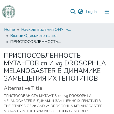
(current)
Log In
Communities
Home
Наукові видання ОНУ імені І. І. Мечникова
&
Вісник Одеського національного університету. Біологія
Collections
ПРИСПОСОБЛЕННОСТЬ МУТАНТОВ cn И vg DROSOPHILA MELANOGASTER В ДИНАМИКЕ ЗАМЕЩЕНИЯ ИХ ГЕНОТИПОВ
All of DSpace
ПРИСПОСОБЛЕННОСТЬ
МУТАНТОВ cn И vg DROSOPHILA
Statistics
MELANOGASTER В ДИНАМИКЕ
ЗАМЕЩЕНИЯ ИХ ГЕНОТИПОВ
Alternative Title
ПРИСТОСОВАНІСТЬ МУТАНТІВ cn І vg DROSOPHILA
MELANOGASTER В ДИНАМІЦІ ЗАМІЩЕННЯ ЇХ ГЕНОТИПІВ
THE FITNESS OF cn AND vg DROSOPHILA MELANOGASTER
MUTANTS IN THE DYNAMICS OF THEIR GENOTYPES