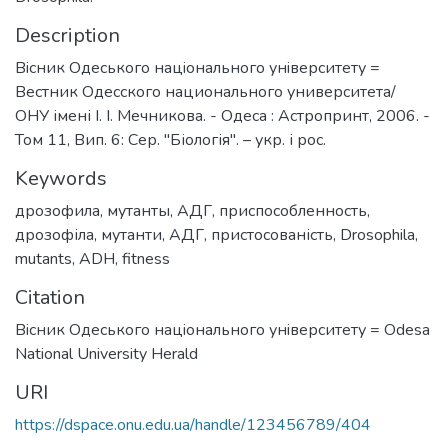
Description
Вiсник Одеського нацiонального унiверситету =
Вестник Одесского национального университета/
ОНУ імені І. І. Мечникова. - Одеса : Астропринт, 2006. -
Том 11, Вип. 6: Сер. "Біологія". – укр. і рос.
Keywords
дрозофила
,
мутанты
,
АДГ
,
приспособленность
,
дрозофіла
,
мутанти
,
АДГ
,
пристосованість
,
Drosophila
,
mutants
,
ADH
,
fitness
Citation
Вiсник Одеського нацiонального унiверситету = Odesa
National University Herald
URI
https://dspace.onu.edu.ua/handle/123456789/404