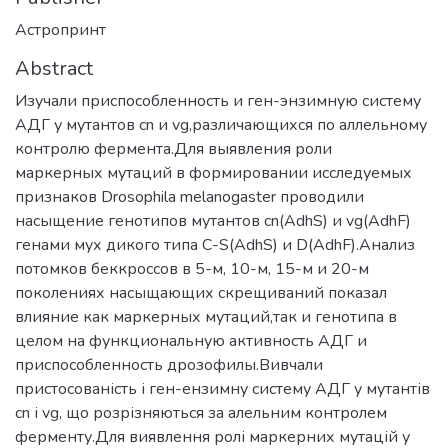
Астропринт
Abstract
Изучали приспособленность и ген-энзимную систему
АДГ у мутантов cn и vg,различающихся по аллельному
контролю фермента.Для выявления роли
маркерных мутаций в формировании исследуемых
признаков Drosophila melanogaster проводили
насыщение генотипов мутантов cn(AdhS) и vg(AdhF)
генами мух дикого типа C-S(AdhS) и D(AdhF).Анализ
потомков беккроссов в 5-м, 10-м, 15-м и 20-м
поколениях насыщающих скрещиваний показал
влияние как маркерных мутаций,так и генотипа в
целом на функциональную активность АДГ и
приспособленность дрозофилы.Вивчали
пристосованість і ген-ензимну систему АДГ у мутантів
cn і vg, що розрізняються за алельним контролем
ферменту.Для виявлення ролі маркерних мутацій у