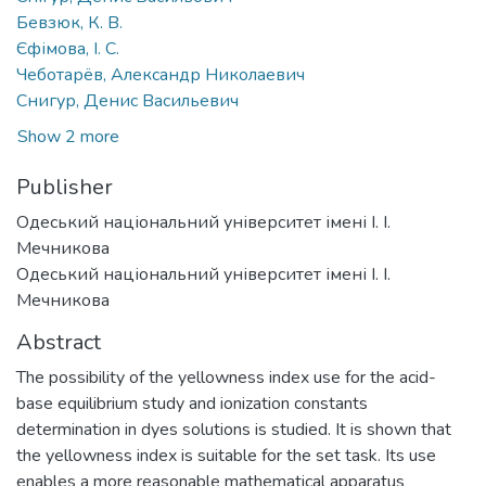
Бевзюк, К. В.
Єфімова, І. С.
Чеботарёв, Александр Николаевич
Снигур, Денис Васильевич
Show 2 more
Publisher
Одеський національний університет імені І. І.
Мечникова
Одеський національний університет імені І. І.
Мечникова
Abstract
The possibility of the yellowness index use for the acid-
base equilibrium study and ionization constants
determination in dyes solutions is studied. It is shown that
the yellowness index is suitable for the set task. Its use
enables a more reasonable mathematical apparatus