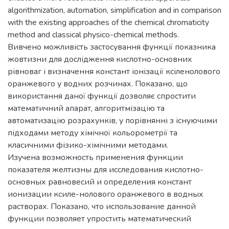
algorithmization, automation, simplification and in comparison
with the existing approaches of the chemical chromaticity
method and classical physico-chemical methods.
Вивчено можливість застосування функції показника
жовтизни для дослідження кислотно-основних
рівноваг і визначення констант іонізації ксіленолового
оранжевого у водних розчинах. Показано, що
використання даної функції дозволяє спростити
математичний апарат, алгоритмізацію та
автоматизацію розрахунків, у порівнянні з існуючими
підходами методу хімічної кольорометрії та
класичними фізико-хімічними методами.
Изучена возможность применения функции
показателя желтизны для исследования кислотно-
основных равновесий и определения констант
ионизации ксиле-нолового оранжевого в водных
растворах. Показано, что использование данной
функции позволяет упростить математический