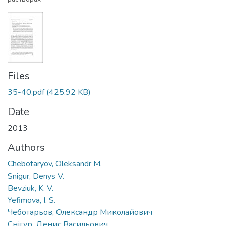
Files
35-40.pdf
(425.92 KB)
Date
2013
Authors
Chebotaryov, Oleksandr M.
Snigur, Denys V.
Bevziuk, K. V.
Yefimova, I. S.
Чеботарьов, Олександр Миколайович
Снігур, Денис Васильович