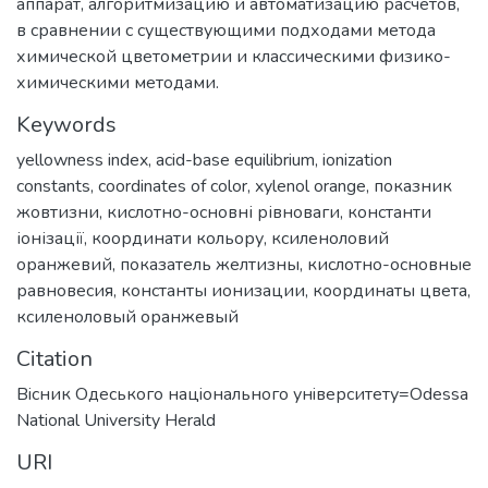
аппарат, алгоритмизацию и автоматизацию расчетов,
в сравнении с существующими подходами метода
химической цветометрии и классическими физико-
химическими методами.
Keywords
yellowness index
,
acid-base equilibrium
,
ionization
constants
,
coordinates of color
,
xylenol orange
,
показник
жовтизни
,
кислотно-основні рівноваги
,
константи
іонізації
,
координати кольору
,
ксиленоловий
оранжевий
,
показатель желтизны
,
кислотно-основные
равновесия
,
константы ионизации
,
координаты цвета
,
ксиленоловый оранжевый
Citation
Вiсник Одеського нацiонального унiверситету=Odessa
National University Herald
URI