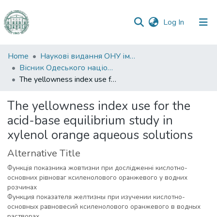
(current)
Log In
Communities
Home
Наукові видання ОНУ імені І. І. Мечникова
&
Вісник Одеського національного університету. Хімія
Collections
The yellowness index use for the acid-base equilibrium study in xylenol orange aqueous solutions
All of DSpace
The yellowness index use for the
acid-base equilibrium study in
Statistics
xylenol orange aqueous solutions
Alternative Title
Функція показника жовтизни при дослідженні кислотно-
основних рівноваг ксиленолового оранжевого у водних
розчинах
Функция показателя желтизны при изучении кислотно-
основных равновесий ксиленолового оранжевого в водных
растворах