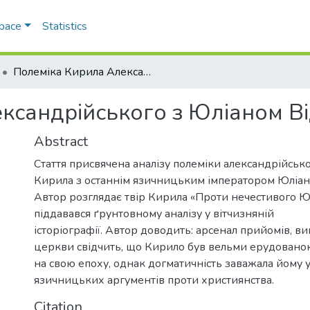
Space
Statistics
Полеміка Кирила Александрійського з Юліаном Відступником
ксандрійського з Юліаном В
Abstract
Стаття присвячена аналізу полеміки александрійсько
Кирила з останнім язичницьким імператором Юліан
Автор розглядає твір Кирила «Проти нечестивого Юл
піддавався ґрунтовному аналізу у вітчизняній
історіографії. Автор доводить: арсенал прийомів, 
церкви свідчить, що Кирило був вельми ерудовано
на свою епоху, однак догматичність заважала йому у
язичницьких аргументів проти християнства.
Citation