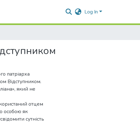
Log In
ідступником
го патріарха
ом Відступником.
іана», який не
використаний отцем
ю особою як
свідомити сутність