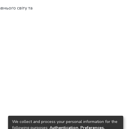
внього світу та
We collect and process your personal information for the
following purposes:
Authentication, Preferences,