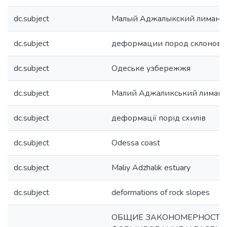
dc.subject
Малый Аджалыкский лиман
dc.subject
деформации пород склонов
dc.subject
Одеське узбережжя
dc.subject
Малий Аджаликський лиман
dc.subject
деформації порід схилів
dc.subject
Odessa coast
dc.subject
Maliy Adzhalik estuary
dc.subject
deformations of rock slopes
ОБЩИЕ ЗАКОНОМЕРНОСТИ