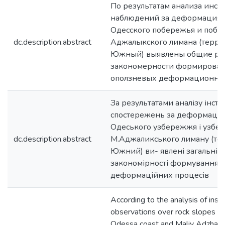
По результатам анализа инс
наблюдений за деформациям
Одесского побережья и побе
dc.description.abstract
Аджалыкского лимана (терри
Южный) выявлены общие ре
закономерности формирован
оползневых деформационны
За результатами аналізу інст
спостережень за деформаціям
Одеського узбережжя і узбе
dc.description.abstract
М.Аджаликського лиману (тер
Южний) ви- явлені загальні р
закономірності формування і
деформаційних процесів
According to the analysis of inst
observations over rock slopes d
Odessa coast and Maliy Adzhalik