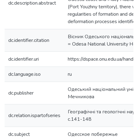
dc.description.abstract
(Port Youzhny territory), there w
regularities of formation and dev
deformation processes identifie
Вісник Одеського національн
dc.identifier.citation
= Odesa National University Her
dc.identifier.uri
https://dspace.onu.edu.ua/han
dc.language.iso
ru
Одеський національний універс
dc.publisher
Мечникова
Географічні та геологічні наук
dc.relation.ispartofseries
с.141-148
dc.subject
Одесское побережье