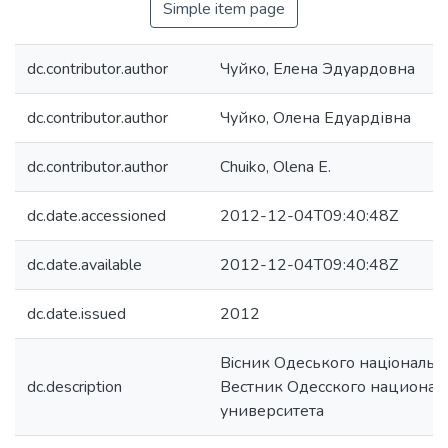
Simple item page
dc.contributor.author
Чуйко, Елена Эдуардовна
dc.contributor.author
Чуйко, Олена Едуардівна
dc.contributor.author
Chuiko, Olena E.
dc.date.accessioned
2012-12-04T09:40:48Z
dc.date.available
2012-12-04T09:40:48Z
dc.date.issued
2012
Вiсник Одеського нацiонально
dc.description
Вестник Одесского национал
университета