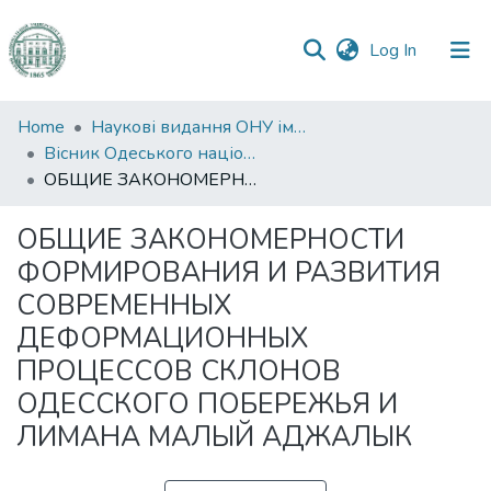
(current)
Log In
Communities
Home
Наукові видання ОНУ імені І. І. Мечникова
&
Вісник Одеського національного університету. Географічні та геологічні науки
Collections
ОБЩИЕ ЗАКОНОМЕРНОСТИ ФОРМИРОВАНИЯ И РАЗВИТИЯ СОВРЕМЕННЫХ ДЕФОРМАЦИОННЫХ ПРОЦЕССОВ СКЛОНОВ ОДЕССКОГО ПОБЕРЕЖЬЯ И ЛИМАНА МАЛЫЙ АДЖАЛЫК
All of DSpace
ОБЩИЕ ЗАКОНОМЕРНОСТИ
ФОРМИРОВАНИЯ И РАЗВИТИЯ
Statistics
СОВРЕМЕННЫХ
ДЕФОРМАЦИОННЫХ
ПРОЦЕССОВ СКЛОНОВ
ОДЕССКОГО ПОБЕРЕЖЬЯ И
ЛИМАНА МАЛЫЙ АДЖАЛЫК