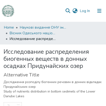
(current)
Log In
Communities
Home
Наукові видання ОНУ імені І. І. Мечникова
&
Вісник Одеського національного університету. Екологія.
Collections
Исследование распределения биогенных веществ в донных осадках Придунайских озер
All of DSpace
Исследование распределения
биогенных веществ в донных
Statistics
осадках Придунайских озер
Alternative Title
Дослідження розподілу біогенних речовин в донних відкладах
Придунайських озер
Study of nutrients distribution in bottom sedimets of the Lower
Danube Lakes