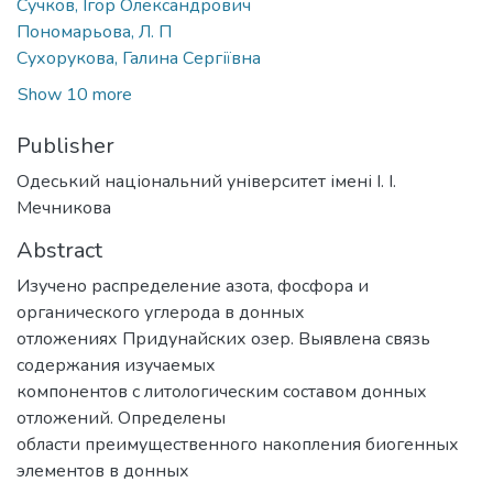
Сучков, Ігор Олександрович
Пономарьова, Л. П
Сухорукова, Галина Сергіївна
Show 10 more
Publisher
Одеський національний університет імені І. І.
Мечникова
Abstract
Изучено распределение азота, фосфора и
органического углерода в донных
отложениях Придунайских озер. Выявлена связь
содержания изучаемых
компонентов с литологическим составом донных
отложений. Определены
области преимущественного накопления биогенных
элементов в донных