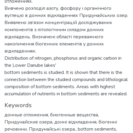
отложениях.
Вивчено розподіл азоту, фосфору і органічного
вуглецю в донних відкладеннях Придунайських озер.
Виявлено зв’язок концентрацій досліджуваних
компонентів з літологічним складом донних
відкладень. Визначені області переважного
накопичення біогенних елементів у донних
відкладеннях.
Distribution of nitrogen, phosphorus and organic carbon in
the Lower Danube lakes'
bottom sediments is studied. It is shown that there is the
connection between the studied compounds and lithological
composition of bottom sediments. Areas with highest
accumulation of nutrients in bottom sediments are revealed.
Keywords
донные отложения
,
биогенные вещества
,
Придунайские озера
,
донні відкладення
,
біогенні
речовини
,
Придунайські озера.
,
bottom sediments
,