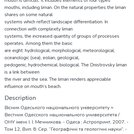
mouth is difficult. It includes elements of four types
mouths, including liman. On the natural properties the liman
shares on some natural
systems which reflect landscape differentiation. In
connection with complexity liman
systems, the increased quantity of groups of processes
operates. Among them the basic
are eight: hydrological, morphological, meteorological,
oceanologic (sea), eolian, geological,
pedogenic, hydrochemical, biological. The Dnistrovsky liman
is a link between
the river and the sea. The liman renders appreciable
influence on mouth’s beach.
Description
Вiсник Одеського нацiонального унiверситету =
Вестник Одесского национального университета /
ОНУ імені І. І. Мечникова. - Одеса : Астропринт, 2007. -
Том 12, Вип. 8: Сер. “Географічні та геологічні науки”. -