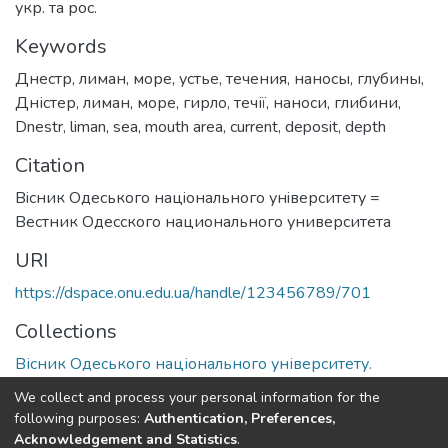
укр. та рос.
Keywords
Днестр
,
лиман
,
море
,
устье
,
течения
,
наносы
,
глубины
,
Дністер
,
лиман
,
море
,
гирло
,
течії
,
наноси
,
глибини
,
Dnestr
,
liman
,
sea
,
mouth area
,
current
,
deposit
,
depth
Citation
Вiсник Одеського нацiонального унiверситету =
Вестник Одесского национального университета
URI
https://dspace.onu.edu.ua/handle/123456789/701
Collections
Вісник Одеського національного університету.
Географічні та геологічні науки
We collect and process your personal information for the
following purposes:
Authentication, Preferences,
Full item page
Acknowledgement and Statistics
.