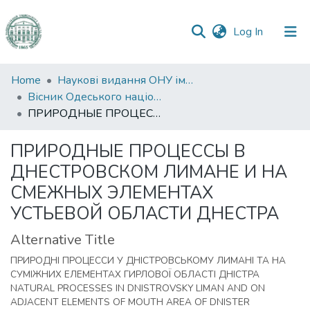
(current)
Log In
Communities
Home
Наукові видання ОНУ імені І. І. Мечникова
&
Вісник Одеського національного університету. Географічні та геологічні науки
Collections
ПРИРОДНЫЕ ПРОЦЕССЫ В ДНЕСТРОВСКОМ ЛИМАНЕ И НА СМЕЖНЫХ ЭЛЕМЕНТАХ УСТЬЕВОЙ ОБЛАСТИ ДНЕСТРА
All of DSpace
ПРИРОДНЫЕ ПРОЦЕССЫ В
ДНЕСТРОВСКОМ ЛИМАНЕ И НА
Statistics
СМЕЖНЫХ ЭЛЕМЕНТАХ
УСТЬЕВОЙ ОБЛАСТИ ДНЕСТРА
Alternative Title
ПРИРОДНІ ПРОЦЕССИ У ДНІСТРОВСЬКОМУ ЛИМАНІ ТА НА
СУМІЖНИХ ЕЛЕМЕНТАХ ГИРЛОВОЇ ОБЛАСТІ ДНІСТРА
NATURAL PROCESSES IN DNISTROVSKY LIMAN AND ON
ADJACENT ELEMENTS OF MOUTH AREA OF DNISTER