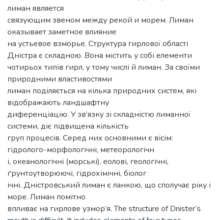
лиман является
связующим звеном между рекой и морем. Лиман
оказывает заметное влияние
на устьевое взморье. Структура гирлової області
Дністра є складною. Вона містить у собі елементи
чотирьох типів гирл, у тому числі й лиман. За своїми
природними властивостями
лиман поділяється на кілька природних систем, які
відображають ландшафтну
диференціацію. У зв’язку зі складністю лиманної
системи, діє підвищена кількість
груп процесів. Серед них основними є вісім:
гідролого-морфологічні, метеорологічн
і, океанологічні (морські), еолові, геологічні,
ґрунтоутворюючі, гідрохімічні, біолог
ічні. Дністровський лиман є ланкою, що сполучає ріку і
море. Лиман помітно
впливає на гирлове узмор’я. The structure of Dnister’s