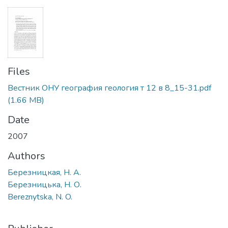
Files
Вестник ОНУ география геология т 12 в 8_15-31.pdf
(1.66 MB)
Date
2007
Authors
Березницкая, Н. А.
Березницька, H. О.
Bereznytska, N. O.