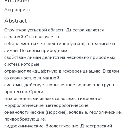
Publisher
Астропринт
Abstract
Структура устьевой области Днестра является
сложной. Она включает в
себя элементы четырех типов устьев, в том числе и
лиман. По своим природным
свойствам лиман делится на несколько природных
систем, которые
отражают ландшафтную дифференциацию. В связи
со сложностью лиманной
системы, действует повышенное количество групп
процессов. Среди
них основными являются восемь: гидролого-
морфологические, метеорологические,
океанологические (морские), эоловые, геологические,
почвообразующие,
гидрохимические, биологические. Днестровский