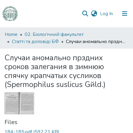
(current)
Log In
Communities
Home
02. Біологічний факультет
&
Статті та доповіді БФ
Случаи аномально прздних сроков залегания в зимнюю спячку крапчатых сусликов (Spermophilus suslicus Gйld.)
Collections
Случаи аномально прздних
All of DSpace
сроков залегания в зимнюю
спячку крапчатых сусликов
Statistics
(Spermophilus suslicus Gйld.)
Files
184-185.pdf
(592.21 KB)