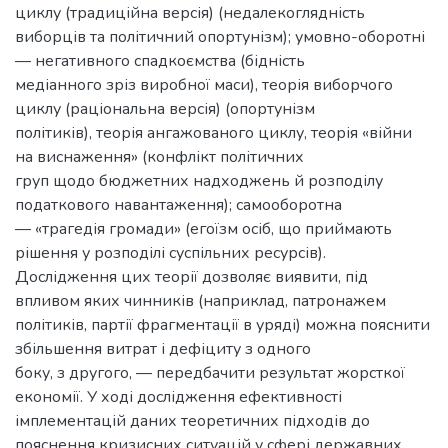
циклу (традиційна версія) (недалекоглядність
виборців та політичний опортунізм); умовно-оборотні
— негативного спадкоємства (бідність
медіанного зріз виробної маси), теорія виборчого
циклу (раціональна версія) (опортунізм
політиків), теорія ангажованого циклу, теорія «війни
на виснаження» (конфлікт політичних
груп щодо бюджетних надходжень й розподілу
податкового навантаження); самооборотна
— «трагедія громади» (егоїзм осіб, що приймають
рішення у розподілі суспільних ресурсів).
Дослідження цих теорії дозволяє виявити, під
впливом яких чинників (наприклад, патронажем
політиків, партії фрагментації в уряді) можна пояснити
збільшення витрат і дефіциту з одного
боку, з другого, — передбачити результат жорсткої
економії. У ході дослідження ефективності
імплементацій даних теоретичних підходів до
пояснення кризисних ситуацій у сфері державних