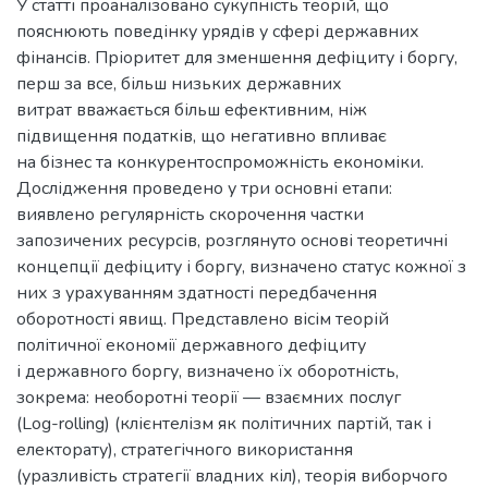
У статті проаналізовано сукупність теорій, що
пояснюють поведінку урядів у сфері державних
фінансів. Пріоритет для зменшення дефіциту і боргу,
перш за все, більш низьких державних
витрат вважається більш ефективним, ніж
підвищення податків, що негативно впливає
на бізнес та конкурентоспроможність економіки.
Дослідження проведено у три основні етапи:
виявлено регулярність скорочення частки
запозичених ресурсів, розглянуто основі теоретичні
концепції дефіциту і боргу, визначено статус кожної з
них з урахуванням здатності передбачення
оборотності явищ. Представлено вісім теорій
політичної економії державного дефіциту
і державного боргу, визначено їх оборотність,
зокрема: необоротні теорії — взаємних послуг
(Log-rolling) (клієнтелізм як політичних партій, так і
електорату), стратегічного використання
(уразливість стратегії владних кіл), теорія виборчого