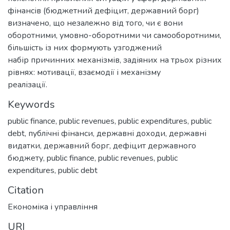
фінансів (бюджетний дефіцит, державний борг)
визначено, що незалежно від того, чи є вони
оборотними, умовно-оборотними чи самооборотними,
більшість із них формують узгоджений
набір причинних механізмів, задіяних на трьох різних
рівнях: мотивації, взаємодії і механізму
реалізації.
Keywords
public finance
,
public revenues
,
public expenditures
,
public
debt
,
публічні фінанси
,
державні доходи
,
державні
видатки
,
державний борг
,
дефіцит державного
бюджету
,
public finance
,
public revenues
,
public
expenditures
,
public debt
Citation
Економіка і управління
URI