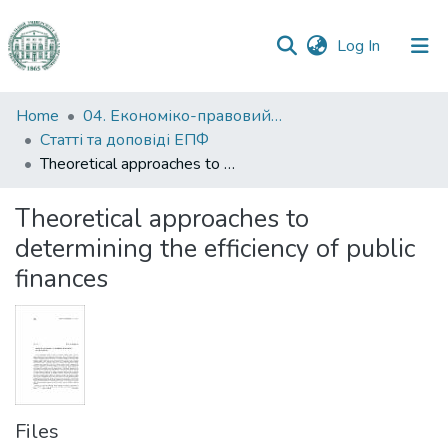
(current)
Log In
Communities
Home
04. Економіко-правовий факультет
&
Статті та доповіді ЕПФ
Collections
Theoretical approaches to determining the efficiency of public finances
All of DSpace
Theoretical approaches to
determining the efficiency of public
Statistics
finances
Files