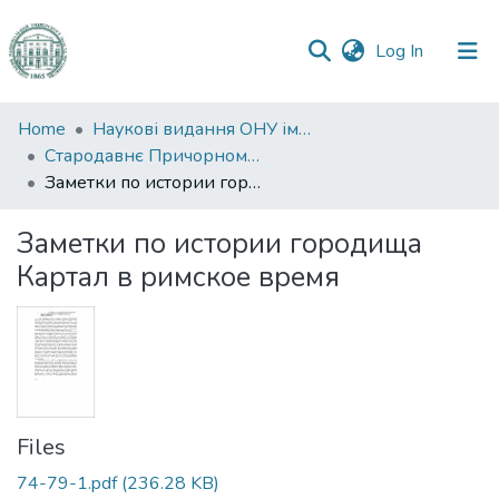
(current)
Log In
Communities
Home
Наукові видання ОНУ імені І. І. Мечникова
&
Стародавнє Причорномор’я
Collections
Заметки по истории городища Картал в римское время
All of DSpace
Заметки по истории городища
Картал в римское время
Statistics
Files
74-79-1.pdf
(236.28 KB)