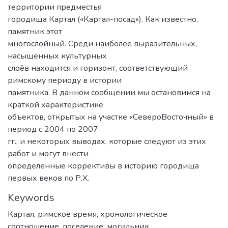
территории предместья
городища Картал («Картал-посад»). Как известно,
памятник этот
многослойный. Среди наиболее выразительных,
насыщенных культурных
слоёв находится и горизонт, соответствующий
римскому периоду в истории
памятника. В данном сообщении мы остановимся на
краткой характеристике
объектов, открытых на участке «СевероВосточный» в
период с 2004 по 2007
гг., и некоторых выводах, которые следуют из этих
работ и могут внести
определенные коррективы в историю городища
первых веков по Р.Х.
Keywords
Картал
,
римское время
,
хронологическое
соотношение
,
поселение
,
могильник