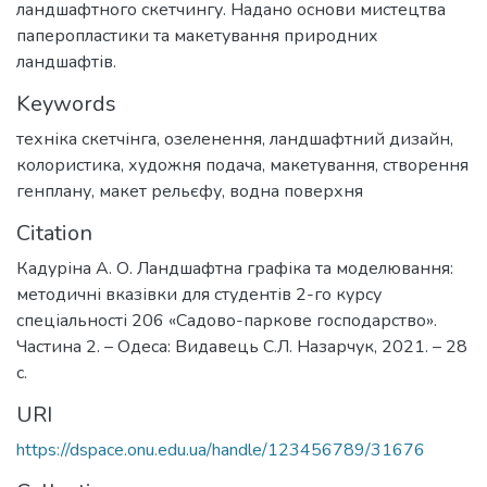
ландшафтного скетчингу. Надано основи мистецтва
паперопластики та макетування природних
ландшафтів.
Keywords
техніка скетчінга
,
озеленення
,
ландшафтний дизайн
,
колористика
,
художня подача
,
макетування
,
створення
генплану
,
макет рельєфу
,
водна поверхня
Citation
Кадуріна А. О. Ландшафтна графіка та моделювання:
методичні вказівки для студентів 2-го курсу
спеціальності 206 «Садово-паркове господарство».
Частина 2. – Одеса: Видавець С.Л. Назарчук, 2021. – 28
с.
URI
https://dspace.onu.edu.ua/handle/123456789/31676