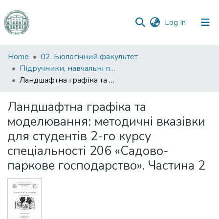
(current)
Log In
Communities
Home
02. Біологічний факультет
&
Підручники, навчальні посібники та інші науково- та навчально-методичні праці БФ
Collections
Ландшафтна графіка та моделювання: методичні вказівки для студентів 2-го курсу спеціальності 206 «Садово-паркове господарство». Частина 2
All of DSpace
Ландшафтна графіка та
моделювання: методичні вказівки
Statistics
для студентів 2-го курсу
спеціальності 206 «Садово-
паркове господарство». Частина 2