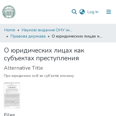
(current)
Log In
Communities
Home
Наукові видання ОНУ імені І. І. Мечникова
&
Правова держава
О юридических лицах как субъектах преступления
Collections
О юридических лицах как
All of DSpace
субъектах преступления
Statistics
Alternative Title
Про юридичних осіб як суб’єктів злочину
Files