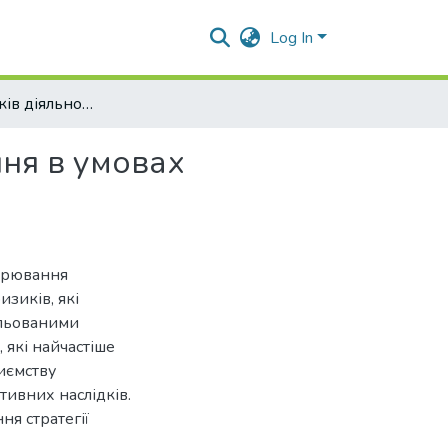
Log In
Система ризиків діяльності суб’єктів господарювання в умовах воєнного стану
ння в умовах
дарювання
изиків, які
ольованими
 які найчастіше
иємству
тивних наслідків.
я стратегії