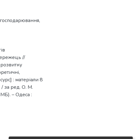
в господарювання
,
тів
бережець //
 розвитку
оретичні,
урс] : матеріали 8
/ за ред. О. М.
 МБ). – Одеса :