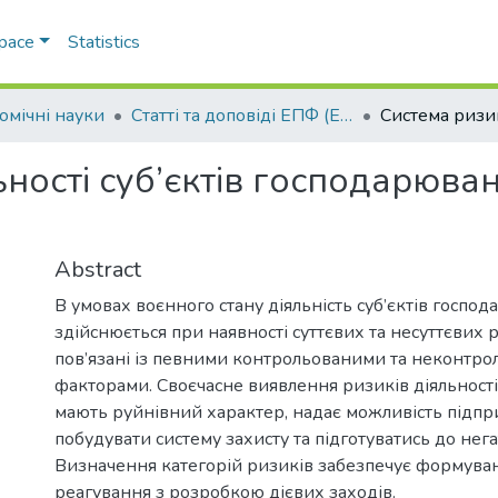
Space
Statistics
омічні науки
Статті та доповіді ЕПФ (Економічні науки)
ьності суб’єктів господарюва
Abstract
В умовах воєнного стану діяльність суб’єктів госпо
здійснюється при наявності суттєвих та несуттєвих р
пов’язані із певними контрольованими та неконтр
факторами. Своєчасне виявлення ризиків діяльності,
мають руйнівний характер, надає можливість підпр
побудувати систему захисту та підготуватись до нега
Визначення категорій ризиків забезпечує формуванн
реагування з розробкою дієвих заходів.