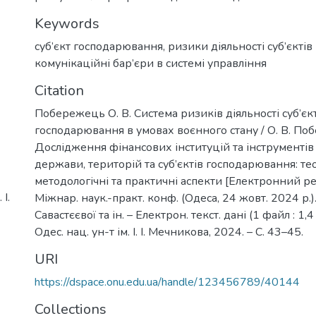
Keywords
суб’єкт господарювання
,
ризики діяльності суб’єкті
комунікаційні бар’єри в системі управління
Citation
Побережець О. В. Система ризиків діяльності суб’єк
господарювання в умовах воєнного стану / О. В. По
Дослідження фінансових інституцій та інструментів
держави, територій та суб’єктів господарювання: те
методологічні та практичні аспекти [Електронний рес
І.
Міжнар. наук.-практ. конф. (Одеса, 24 жовт. 2024 р.). 
Савастєєвої та ін. – Електрон. текст. дані (1 файл : 1,4
Одес. нац. ун-т ім. І. І. Мечникова, 2024. – С. 43–45.
URI
https://dspace.onu.edu.ua/handle/123456789/40144
Collections