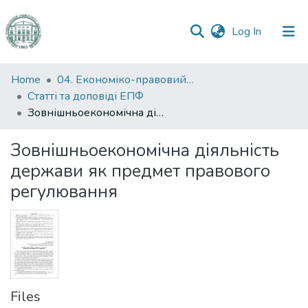
(current)
Log In
Communities
Home
04. Економіко-правовий факультет
&
Статті та доповіді ЕПФ
Collections
Зовнішньоекономічна діяльність держави як предмет правового регулювання
All of DSpace
Зовнішньоекономічна діяльність
держави як предмет правового
Statistics
регулювання
Files