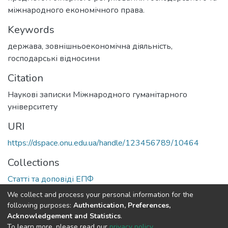
міжнародного економічного права.
Keywords
держава
,
зовнішньоекономічна діяльність
,
господарські відносини
Citation
Наукові записки Міжнародного гуманітарного
університету
URI
https://dspace.onu.edu.ua/handle/123456789/10464
Collections
Статті та доповіді ЕПФ
We collect and process your personal information for the
Full item page
following purposes:
Authentication, Preferences,
Acknowledgement and Statistics
.
To learn more, please read our
privacy policy
.