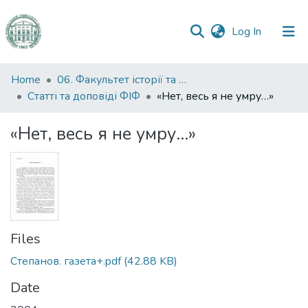
(current)
Log In
Communities
Home
06. Факультет історії та філософії
&
Статті та доповіді ФІФ
«Нет, весь я не умру…»
Collections
«Нет, весь я не умру…»
All of DSpace
Statistics
Files
Степанов. газета+.pdf
(42.88 KB)
Date