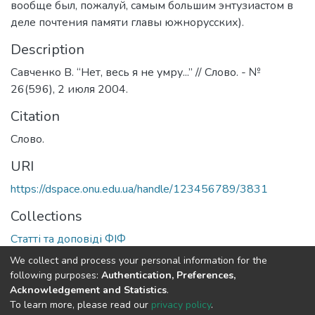
вообще был, пожалуй, самым большим энтузиастом в
деле почтения памяти главы южнорусских).
Description
Савченко В. “Нет, весь я не умру...” // Слово. - №
26(596), 2 июля 2004.
Citation
Слово.
URI
https://dspace.onu.edu.ua/handle/123456789/3831
Collections
Статті та доповіді ФІФ
We collect and process your personal information for the
Full item page
following purposes:
Authentication, Preferences,
Acknowledgement and Statistics
.
To learn more, please read our
privacy policy
.
DSpace software
copyright © 2009-2026
LYRASIS