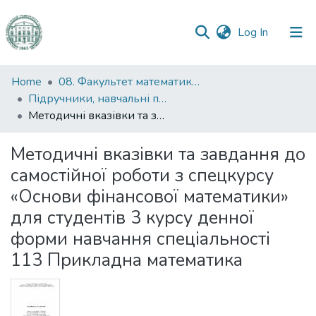
(current)
Log In
Communities
Home
08. Факультет математики, фізики та інформаційних технологій
&
Підручники, навчальні посібники та інші науково- та навчально-методичні праці ФМФІТ
Collections
Методичні вказівки та завдання до самостійної роботи з спецкурсу «Основи фінансової математики» для студентів 3 курсу денної форми навчання спеціальності 113 Прикладна математика
All of DSpace
Методичні вказівки та завдання до
самостійної роботи з спецкурсу
Statistics
«Основи фінансової математики»
для студентів 3 курсу денної
форми навчання спеціальності
113 Прикладна математика