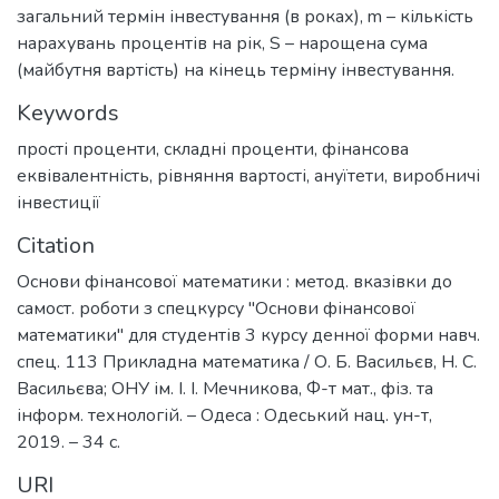
загальний термін інвестування (в роках), m – кількість
нарахувань процентів на рік, S – нарощена сума
(майбутня вартість) на кінець терміну інвестування.
Keywords
прості проценти
,
складні проценти
,
фінансова
еквівалентність
,
рівняння вартості
,
ануїтети
,
виробничі
інвестиції
Citation
Основи фінансової математики : метод. вказівки до
самост. роботи з спецкурсу "Основи фінансової
математики" для студентів 3 курсу денної форми навч.
спец. 113 Прикладна математика / О. Б. Васильєв, Н. С.
Васильєва; ОНУ ім. І. І. Мечникова, Ф-т мат., фіз. та
інформ. технологій. – Одеса : Одеський нац. ун-т,
2019. – 34 с.
URI