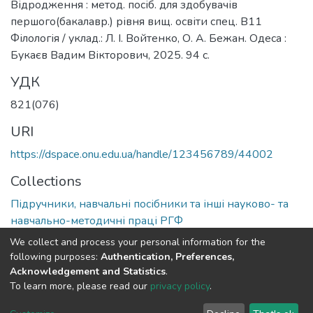
Відродження : метод. посіб. для здобувачів
першого(бакалавр.) рівня вищ. освіти спец. B11
Філологія / уклад.: Л. І. Войтенко, О. А. Бежан. Одеса :
Букаєв Вадим Вікторович, 2025. 94 с.
УДК
821(076)
URI
https://dspace.onu.edu.ua/handle/123456789/44002
Collections
Підручники, навчальні посібники та інші науково- та
навчально-методичні праці РГФ
We collect and process your personal information for the
Full item page
following purposes:
Authentication, Preferences,
Acknowledgement and Statistics
.
To learn more, please read our
privacy policy
.
DSpace software
copyright © 2009-2026
LYRASIS
Cookie
Privacy
End User
Send