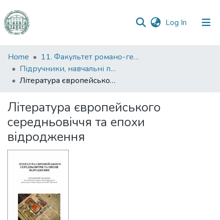
(current)
Log In
Communities
Home
11. Факультет романо-германської філології
&
Підручники, навчальні посібники та інші науково- та навчально-методичні праці РГФ
Collections
Література європейського середньовіччя та епохи відродження
All of DSpace
Література європейського
середньовіччя та епохи
Statistics
відродження