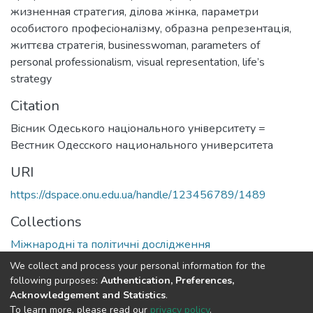
жизненная стратегия
,
ділова жінка
,
параметри
особистого професіоналізму
,
образна репрезентація
,
життєва стратегія
,
businesswoman
,
parameters of
personal professionalism
,
visual representation
,
life’s
strategy
Citation
Вiсник Одеського нацiонального унiверситету =
Вестник Одесского национального университета
URI
https://dspace.onu.edu.ua/handle/123456789/1489
Collections
Міжнародні та політичні дослідження
We collect and process your personal information for the
Full item page
following purposes:
Authentication, Preferences,
Acknowledgement and Statistics
.
To learn more, please read our
privacy policy
.