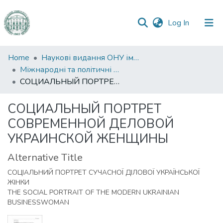
(current)
Log In
Communities
Home
Наукові видання ОНУ імені І. І. Мечникова
&
Міжнародні та політичні дослідження
Collections
СОЦИАЛЬНЫЙ ПОРТРЕТ СОВРЕМЕННОЙ ДЕЛОВОЙ УКРАИНСКОЙ ЖЕНЩИНЫ
All of DSpace
СОЦИАЛЬНЫЙ ПОРТРЕТ
СОВРЕМЕННОЙ ДЕЛОВОЙ
Statistics
УКРАИНСКОЙ ЖЕНЩИНЫ
Alternative Title
СОЦІАЛЬНИЙ ПОРТРЕТ СУЧАСНОЇ ДІЛОВОЇ УКРАЇНСЬКОЇ
ЖІНКИ
THE SOCIAL PORTRAIT OF THE MODERN UKRAINIAN
BUSINESSWOMAN