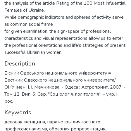
the analysis of the article Rating of the 100 Most Influential
Females of Ukraine.
While demographic indicators and spheres of activity serve
as common social frame
for given examination, the sign-space of professional
characteristics and visual representations allow us to enter
the professional orientations and life’s strategies of present
successful Ukrainian women.
Description
Вiсник Одеського нацiонального унiверситету =
Вестник Одесского национального университета/
ОНУ імені І. І. Мечникова. - Одеса : Астропринт, 2007. -
Том 12, Вип. 6: Сер. "Соціологія, політологія". – укр. і
рос.
Keywords
деловая женщина
,
параметры личностного
профессионализма
,
образная репрезентация
,