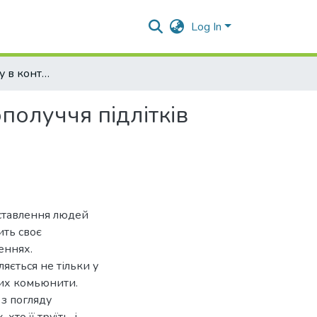
Log In
Феномен булінгу в контексті психологічного благополуччя підлітків
получчя підлітків
 ставлення людей
ить своє
еннях.
ляється не тільки у
нших комьюнити.
 з погляду
хто її труїть, і