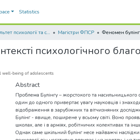
Space
Statistics
Факультет психології та соціальної роботи
Магістри ФПСР
нтексті психологічного благо
l well-being of adolescents
Abstract
Проблема Булінгу – жорстокого та насильницького
один до одного привертає увагу науковців і знаход
відображення в зарубіжних та вітчизняних дослідж
Булінг - явище, поширене у всьому світі. Воно прояв
школах, але і в арміях, робітничих колективах та і
Однак саме шкільний булінг несе найважчі наслідки
психології він негативно впливає і на жертву, і на тих, 