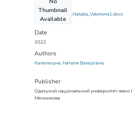
No
Files
Thumbnail
053_Kapeliushna_Nataliia_Valeriivna1.docx
Available
(57.61 KB)
Date
2022
Authors
Капелюшна, Наталія Валеріївна
Publisher
Одеський національний університет імені І. 
Мечникова