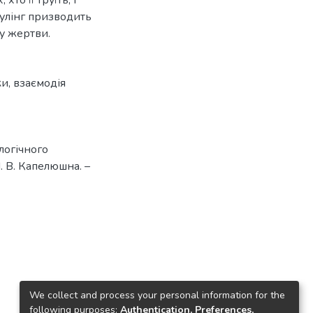
булінг призводить
ку жертви.
ки
,
взаємодія
логічного
Н. В. Капелюшна. –
We collect and process your personal information for the
following purposes:
Authentication, Preferences,