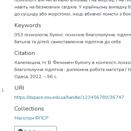
навіть на безмовних свідків. У крайньому випадку 
до суїциду або жорстокої, іноді вбивчої помсти з бо
Keywords
053 психологія
,
булінг
,
психічне благополуччя
,
підліт
батьків та дітей
,
самоставлення підлітків до себе
Citation
Капелюшна, Н. В. Феномен булінгу в контексті психо
благополуччя підлітків : дипломна робота магістра / 
Одеса, 2022. – 96 с.
URI
І.
https://dspace.onu.edu.ua/handle/123456789/36747
Collections
Магістри ФПСР