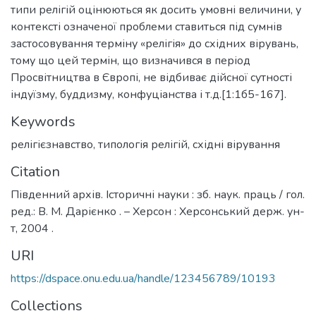
типи релігій оцінюються як досить умовні величини, у
контексті означеної проблеми ставиться під сумнів
застосовування терміну «релігія» до східних вірувань,
тому що цей термін, що визначився в період
Просвітництва в Європі, не відбиває дійсної сутності
індуїзму, буддизму, конфуціанства і т.д.[1:1б5-167].
Keywords
релігієзнавство
,
типологія релігій
,
східні вірування
Citation
Південний архів. Історичні науки : зб. наук. праць / гол.
ред.: В. М. Дарієнко . – Херсон : Херсонський держ. ун-
т, 2004 .
URI
https://dspace.onu.edu.ua/handle/123456789/10193
Collections