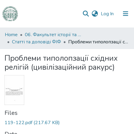
(current)
Log In
Communities
Home
06. Факультет історії та філософії
&
Статті та доповіді ФІФ
Проблеми типолопзації східних релігій (цивілізаційний ракурс)
Collections
Проблеми типолопзації східних
All of DSpace
релігій (цивілізаційний ракурс)
Statistics
Files
119-122.pdf
(217.67 KB)