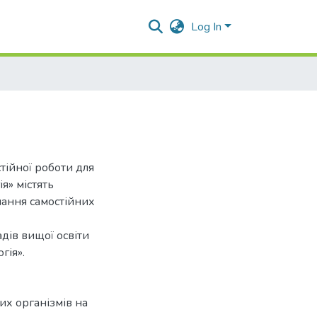
Log In
тійної роботи для
я» містять
нання самостійних
дів вищої освіти
гія».
х організмів на