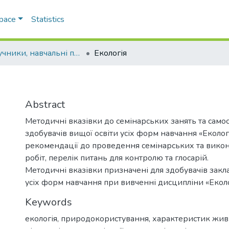
Space
Statistics
Підручники, навчальні посібники та інші науково- та навчально-методичні праці БФ
Екологія
Abstract
Методичні вказівки до семінарських занять та самос
здобувачів вищої освіти усіх форм навчання «Екологі
рекомендації до проведення семінарських та вико
робіт, перелік питань для контролю та глосарій.
Методичні вказівки призначені для здобувачів закла
усіх форм навчання при вивченні дисципліни «Еколо
Keywords
екологія
,
природокористування
,
характеристик живи