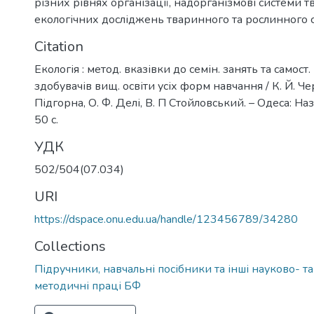
різних рівнях організації
,
надорганізмові системи т
екологічних досліджень тваринного та рослинного с
Citation
Екологія : метод. вказівки до семін. занять та самост
здобувачів вищ. освіти усіх форм навчання / К. Й. Чер
Підгорна, О. Ф. Делі, В. П Стойловський. – Одеса: Наза
50 с.
УДК
502/504(07.034)
URI
https://dspace.onu.edu.ua/handle/123456789/34280
Collections
Підручники, навчальні посібники та інші науково- т
методичні праці БФ