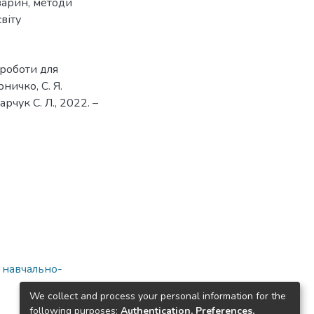
варин
,
методи
віту
. роботи для
ничко, С. Я.
рчук С. Л., 2022. –
а навчально-
We collect and process your personal information for the
following purposes:
Authentication, Preferences,