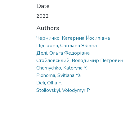
Date
2022
Authors
Черничко, Катерина Йосипівна
Підгорна, Світлана Яківна
Делі, Ольга Федорівна
Стойловський, Володимир Петрович
Chernychko, Kateryna Y.
Pidhorna, Svitlana Ya.
Deli, Olha F.
Stoilovskyi, Volodymyr P.