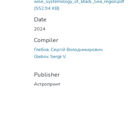
wise_systemology_of_Black_Sea_region.pdf
(552.94 KB)
Date
2024
Compiler
Глебов, Сергій Володимирович
Glebov, Sergii V.
Publisher
Астропринт