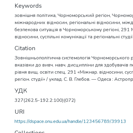
Keywords
зовнішня політика
,
Чорноморський регіон
,
Чорномор
міжнародних відносин
,
регіональні відносини
,
міжд
безпекова ситуація в Чорноморському регіоні
,
291 
відносини, суспільні комунікації та регіональні студії
Citation
Зовнішньополітична системологія Чорноморського ре
вказівки до вивч. навч. дисципліни для здобувачів п
рівня вищ. освіти спец. 291 «Міжнар. відносини, сусп
регіон. студії» / уклад. С. В. Глебов. — Одеса : Астроп
УДК
327(262.5-192.2:100)(072)
URI
https://dspace.onu.edu.ua/handle/123456789/39913
Collections