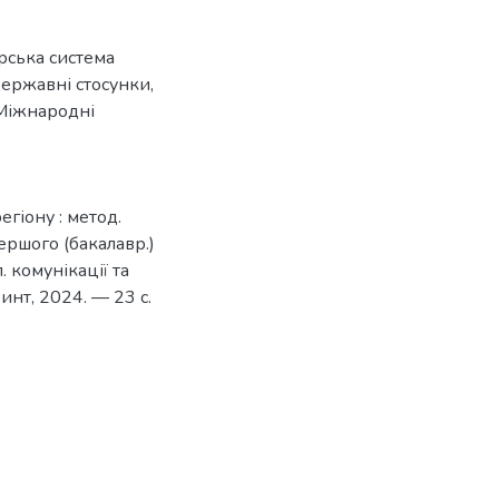
ська система
ержавні стосунки
,
Міжнародні
гіону : метод.
ершого (бакалавр.)
. комунікації та
ринт, 2024. — 23 с.