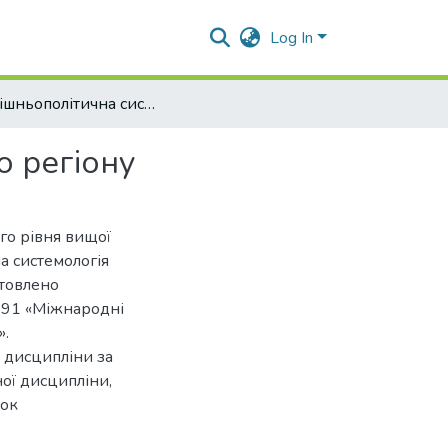
Log In
Зовнішньополітична системологія Чорноморського регіону
о регіону
го рівня вищої
а системологія
отовлено
 291 «Міжнародні
».
 дисципліни за
ної дисципліни,
сок