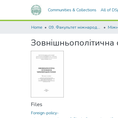
Communities & Collections
All of D
Home
09. Факультет міжнародних відносин, політології та соціології
Зовнішньополітична 
Files
Foreign-policy-