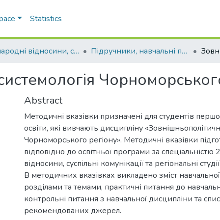
Space
Statistics
Міжнародні відносини, суспільні комунікації та регіональні студії
Підручники, навчальні посібники та інші науково- та навчально-методичні праці ФМВПС (Міжнародні відносини, суспільні комунікації та регіональні студії)
системологія Чорноморськог
Abstract
Методичні вказівки призначені для студентів першо
освіти, які вивчають дисципліну «Зовнішньополітичн
Чорноморського регіону». Методичні вказівки підг
відповідно до освітньої програми за спеціальністю
відносини, суспільні комунікації та регіональні студії
В методичних вказівках викладено зміст навчальної
розділами та темами, практичні питання до навчаль
контрольні питання з навчальної дисципліни та спи
рекомендованих джерел.