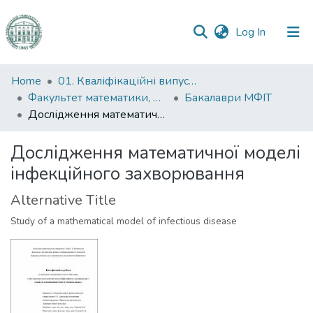
(current)
Log In
Communities
Home
01. Кваліфікаційні випускні роботи здобувачів вищої освіти
&
Факультет математики, фізики та інформаційних технологій
Бакалаври МФІТ
Collections
Дослідження математичної моделі інфекційного захворювання
All of DSpace
Дослідження математичної моделі
інфекційного захворювання
Statistics
Alternative Title
Study of a mathematical model of infectious disease