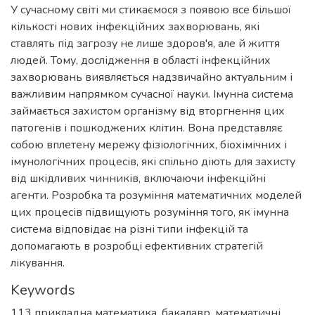
У сучасному світі ми стикаємося з появою все більшої
кількості нових інфекційних захворювань, які
ставлять під загрозу не лише здоров'я, але й життя
людей. Тому, дослідження в області інфекційних
захворювань виявляється надзвичайно актуальним і
важливим напрямком сучасної науки. Імунна система
займається захистом організму від вторгнення цих
патогенів і пошкоджених клітин. Вона представляє
собою вплетену мережу фізіологічних, біохімічних і
імунологічних процесів, які спільно діють для захисту
від шкідливих чинників, включаючи інфекційні
агенти. Розробка та розуміння математичних моделей
цих процесів підвищують розуміння того, як імунна
система відповідає на різні типи інфекцій та
допомагають в розробці ефективних стратегій
лікування.
Keywords
113 прикладна математика
,
бакалавр
,
математичні