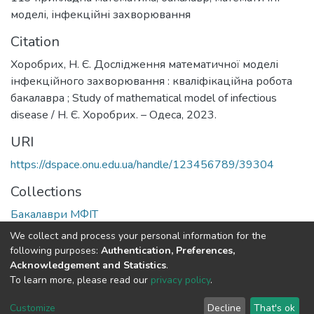
моделі
,
інфекційні захворювання
Citation
Хоробрих, Н. Є. Дослідження математичної моделі
інфекційного захворювання : кваліфікаційна робота
бакалавра ; Study of mathematical model of infectious
disease / Н. Є. Хоробрих. – Одеса, 2023.
URI
https://dspace.onu.edu.ua/handle/123456789/39304
Collections
Бакалаври МФІТ
We collect and process your personal information for the
Full item page
following purposes:
Authentication, Preferences,
Acknowledgement and Statistics
.
To learn more, please read our
privacy policy
.
DSpace software
copyright © 2009-2026
LYRASIS
Cookie
Privacy
End User
Send
Customize
Decline
That's ok