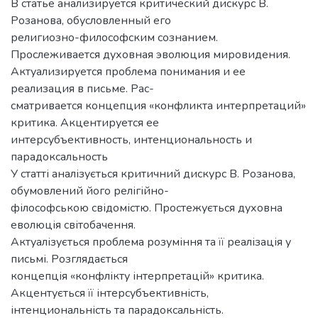
В статье анализируется критический дискурс В.
Розанова, обусловленный его
религиозно-философским сознанием.
Прослеживается духовная эволюция мировидения.
Актуализируется проблема понимания и ее
реализация в письме. Рас-
сматривается концепция «конфликта интерпретаций»
критика. Акцентируется ее
интерсубъективность, интенциональность и
парадоксальность
У статті аналізується критичний дискурс В. Розанова,
обумовлений його релігійно-
філософською свідомістю. Простежується духовна
еволюція світобачення.
Актуалізується проблема розуміння та її реалізація у
письмі. Розглядається
концепція «конфлікту інтерпретацій» критика.
Акцентується її інтерсубъективність,
інтенциональність та парадоксальність.