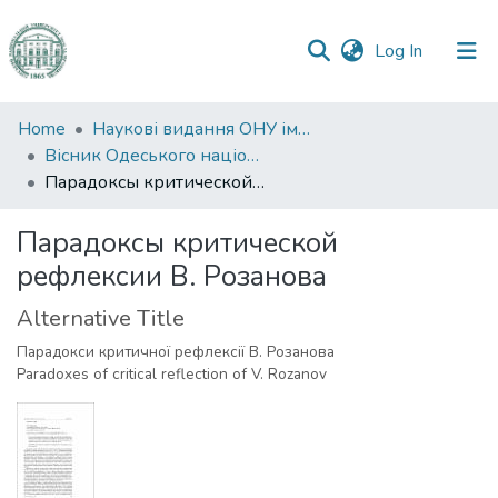
(current)
Log In
Communities
Home
Наукові видання ОНУ імені І. І. Мечникова
&
Вісник Одеського національного університету. Філологія
Collections
Парадоксы критической рефлексии В. Розанова
All of DSpace
Парадоксы критической
рефлексии В. Розанова
Statistics
Alternative Title
Парадокси критичної рефлексії В. Розанова
Paradoxes of critical reflection of V. Rozanov