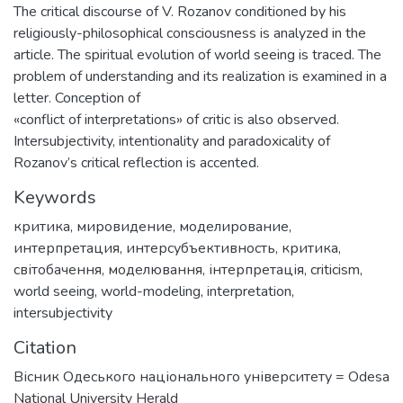
The critical discourse of V. Rozanov conditioned by his
religiously-philosophical consciousness is analyzed in the
article. The spiritual evolution of world seeing is traced. The
problem of understanding and its realization is examined in a
letter. Conception of
«conflict of interpretations» of critic is also observed.
Intersubjectivity, intentionality and paradoxicality of
Rozanov’s critical reflection is accented.
Keywords
критика
,
мировидение
,
моделирование
,
интерпретация
,
интерсубъективность
,
критика
,
світобачення
,
моделювання
,
інтерпретація
,
criticism
,
world seeing
,
world-modeling
,
interpretation
,
intersubjectivity
Citation
Вісник Одеського національного університету = Odesa
National University Herald