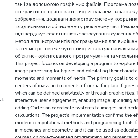
так і за допомогою графічних файлів. Програма доз
інтерактивно працювати з користувачем, завантажу
зображення, додавати декартову систему координа
та здійснювати обчислення у реальному часі. Реаліз
підтверджує ефективність застосування сучасних 
методів та інструментів програмування для вирішен
та геометрії, і може бути використана як навчальний
об'єктно- орієнтованого програмування та чисельни
This project focuses on developing a program to explore t
image processing for figures and calculating their character
moments and moments of inertia. The primary goal is to 
centers of mass and moments of inertia for plane figures o
which can be defined analytically or through graphic files
І.
interactive user engagement, enabling image uploading an
adding Cartesian coordinate systems to images, and perf
calculations. The project's implementation confirms the ef
modern computational methods and programming tools fo
in mechanics and geometry, and it can be used as educatio
courses on object-oriented programming and numerical m