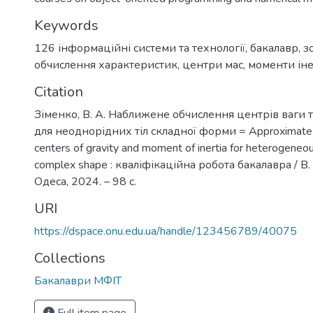
Keywords
126 інформаційні системи та технології
,
бакалавр
,
з
обчислення характеристик
,
центри мас
,
моменти іне
Citation
Зіменко, В. А. Наближене обчислення центрів ваги т
для неоднорідних тіл складної форми = Approximate ca
centers of gravity and moment of inertia for heterogeneo
complex shape : кваліфікаційна робота бакалавра / В. 
Одеса, 2024. – 98 с.
URI
https://dspace.onu.edu.ua/handle/123456789/40075
Collections
Бакалаври МФІТ
Full item page