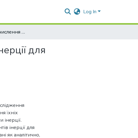
Log In
Наближене обчислення центрів ваги та моментів інерції для неоднорідних тіл складної форми
нерції для
ослідження
я їхніх
 інерції.
ів інерції для
ні як аналітично,