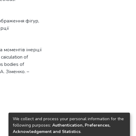
ображення фігур
,
рції
а моментів інерції
iculation of
us bodies of
А. Зіменко. –
We collect and process your personal information for the
following purposes:
Authentication, Preferences,
Acknowledgement and Statistics
.