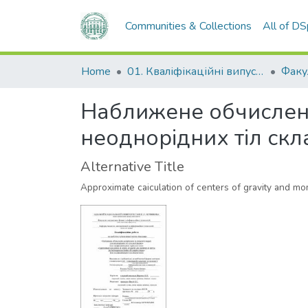
Communities & Collections
All of D
Home
01. Кваліфікаційні випускні роботи здобувачів вищої освіти
Наближене обчислення
неоднорідних тіл ск
Alternative Title
Approximate caiculation of centers of gravity and m