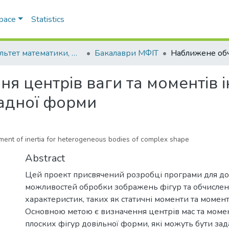
Space
Statistics
Факультет математики, фізики та інформаційних технологій
Бакалаври МФІТ
 центрів ваги та моментів і
ладної форми
oment of inertia for heterogeneous bodies of complex shape
Abstract
Цей проект присвячений розробці програми для д
можливостей обробки зображень фігур та обчисленн
характеристик, таких як статичні моменти та моменти
Основною метою є визначення центрів мас та момент
плоских фігур довільної форми, які можуть бути зада