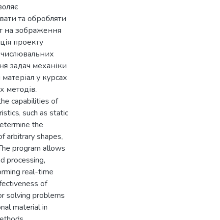
воляє
вати та обробляти
т на зображення
ація проекту
обчислювальних
ня задач механіки
 матеріал у курсах
х методів.
he capabilities of
istics, such as static
determine the
f arbitrary shapes,
. The program allows
d processing,
orming real-time
fectiveness of
r solving problems
nal material in
ethods.