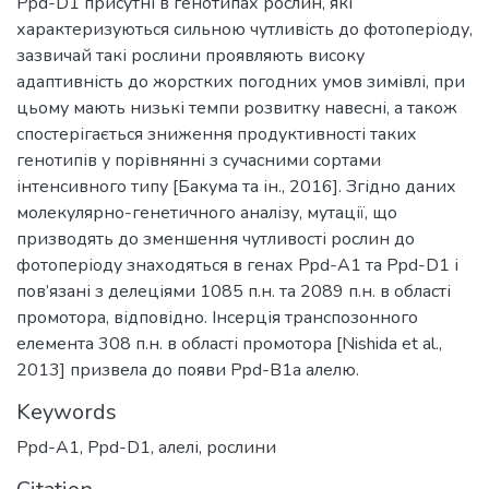
Ppd-D1 присутні в генотипах рослин, які
характеризуються сильною чутливість до фотоперіоду,
зазвичай такі рослини проявляють високу
адаптивність до жорстких погодних умов зимівлі, при
цьому мають низькі темпи розвитку навесні, а також
спостерігається зниження продуктивності таких
генотипів у порівнянні з сучасними сортами
інтенсивного типу [Бакума та ін., 2016]. Згідно даних
молекулярно-генетичного аналізу, мутації, що
призводять до зменшення чутливості рослин до
фотоперіоду знаходяться в генах Ppd-A1 та Ppd-D1 і
пов’язані з делеціями 1085 п.н. та 2089 п.н. в області
промотора, відповідно. Інсерція транспозонного
елемента 308 п.н. в області промотора [Nishida et al.,
2013] призвела до появи Ppd-B1a алелю.
Keywords
Ppd-A1
,
Ppd-D1
,
алелі
,
рослини