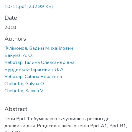
10-11.pdf
(232.99 KB)
Date
2018
Authors
Філімонов, Вадим Михайлович
Бакума, А. О.
Чеботар, Галина Олександрівна
Бурденюк-Тарасевич, Л. А.
Чеботар, Сабіна Віталіївна
Chebotar, Galyna O.
Chebotar, Sabina V.
Abstract
Гени Ppd-1 обумовлюють чутливість рослин до
довжини дня. Рецесивні алелі b генів Ppd-A1, Ppd-B1,