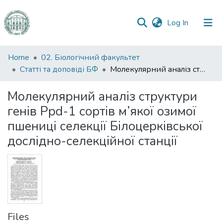
(current)
Log In
Communities
Home
02. Біологічний факультет
&
Статті та доповіді БФ
Молекулярний аналіз структури генів Ppd-1 сортів м’якої озимої пшениці селекції Білоцерківської дослідно-селекційної станції
Collections
Молекулярний аналіз структури
All of DSpace
генів Ppd-1 сортів м’якої озимої
пшениці селекції Білоцерківської
Statistics
дослідно-селекційної станції
Files