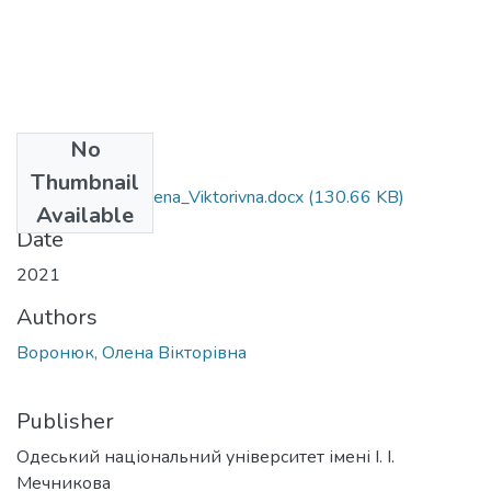
No
Files
Thumbnail
032_Voronyuk_Olena_Viktorivna.docx
(130.66 KB)
Available
Date
2021
Authors
Воронюк, Олена Вікторівна
Publisher
Одеський національний університет імені І. І.
Мечникова