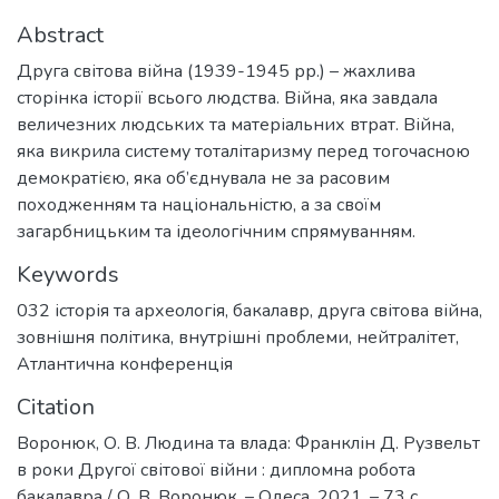
Abstract
Друга світова війна (1939-1945 рр.) – жахлива
сторінка історії всього людства. Війна, яка завдала
величезних людських та матеріальних втрат. Війна,
яка викрила систему тоталітаризму перед тогочасною
демократією, яка об’єднувала не за расовим
походженням та національністю, а за своїм
загарбницьким та ідеологічним спрямуванням.
Keywords
032 історія та археологія
,
бакалавр
,
друга світова війна
,
зовнішня політика
,
внутрішні проблеми
,
нейтралітет
,
Атлантична конференція
Citation
Воронюк, О. В. Людина та влада: Франклін Д. Рузвельт
в роки Другої світової війни : дипломна робота
бакалавра / О. В. Воронюк. – Одеса, 2021. – 73 с.