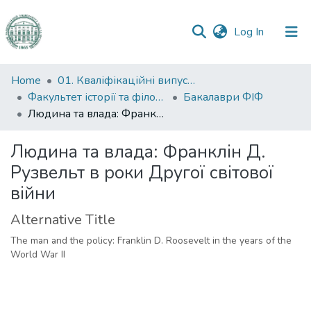
(current)
Log In
Communities
Home
01. Кваліфікаційні випускні роботи здобувачів вищої освіти
&
Факультет історії та філософії
Бакалаври ФІФ
Collections
Людина та влада: Франклін Д. Рузвельт в роки Другої світової війни
All of DSpace
Людина та влада: Франклін Д.
Рузвельт в роки Другої світової
Statistics
війни
Alternative Title
The man and the policy: Franklin D. Roosevelt in the years of the
World War II