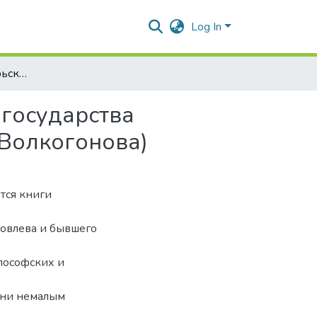
Log In
“Февральско-октябрьский” алгоритм Российского государства (размышления над книгами А. Н. Яковлева и Д. А. Волкогонова)
 государства
 Волкогонова)
тся книги
овлева и бывшего
лософских и
они немалым