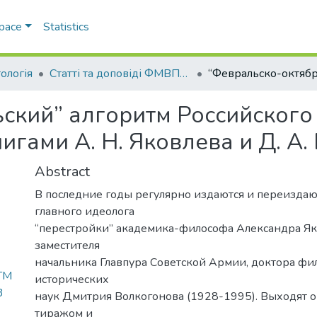
Space
Statistics
ологія
Статті та доповіді ФМВПС (Політологія)
ский” алгоритм Российского
гами А. Н. Яковлева и Д. А.
Abstract
В последние годы регулярно издаются и переиздаю
главного идеолога
“перестройки” академика-философа Александра Як
заместителя
начальника Главпура Советской Армии, доктора фи
ТМ
исторических
3
наук Дмитрия Волкогонова (1928-1995). Выходят 
тиражом и