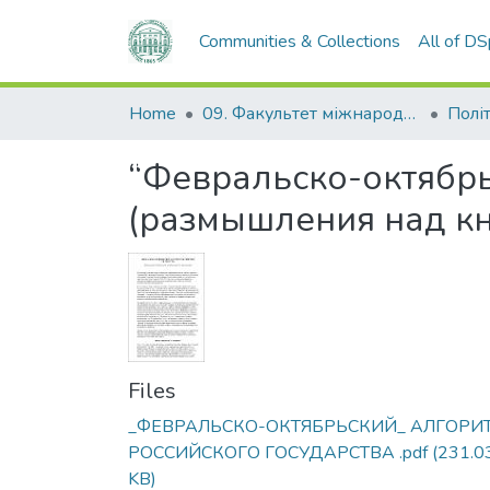
Communities & Collections
All of D
Home
09. Факультет міжнародних відносин, політології та соціології
Політ
“Февральско-октябрь
(размышления над кни
Files
_ФЕВРАЛЬСКО-ОКТЯБРЬСКИЙ_ АЛГОРИ
РОССИЙСКОГО ГОСУДАРСТВА .pdf
(231.0
KB)