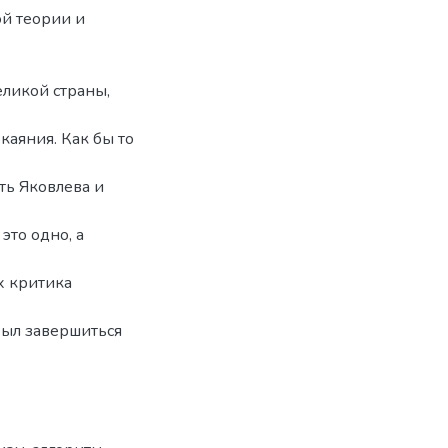
й теории и
еликой страны,
каяния. Как бы то
ть Яковлева и
это одно, а
их критика
был завершиться