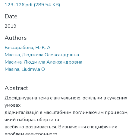
123-126.pdf
(289.54 KB)
Date
2019
Authors
Бессарабова, Н.-К. А.
Масіна, Людмила Олександрівна
Масина, Людмила Александровна
Masina, Liudmyla O.
Abstract
Досліджувана тема є актуальною, оскільки в сучасних
умовах
діджиталізація є масштабним поглинаючим процесом,
який набирає оберти та
всебічно розвивається. Визначення специфічних
проблем електронного