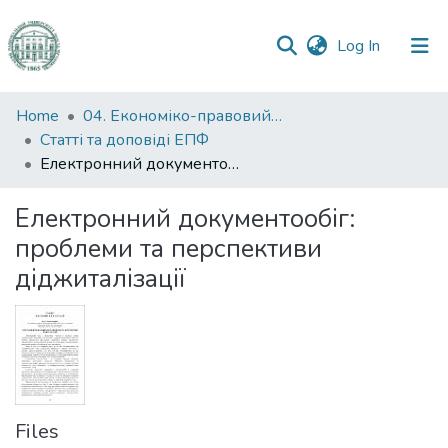
(current)
Log In
Communities
Home
04. Економіко-правовий факультет
&
Статті та доповіді ЕПФ
Collections
Електронний документообіг: проблеми та перспективи діджиталізації
All of DSpace
Електронний документообіг:
проблеми та перспективи
Statistics
діджиталізації
Files