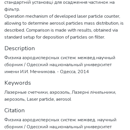
стандартній установці для осадження частинок на
фільтр.
Operation mechanism of developed laser particle counter,
allowing to determine aerosol particles mass distribution, is
described. Comparison is made with results, obtained via
standard setup for deposition of particles on filter.
Description
Физика аэродисперсных систем: межвед.научный
сборник / Одесский национальный университет
имени И.И. Мечникова. - Одесса, 2014
Keywords
Лазерные счетчики
,
аэрозоль
,
Лазерні лічильники
,
аерозоль
,
Laser particle
,
aerosol
Citation
Физика аэродисперсных систем: межвед. научный
сборник / Одесский национальный университет