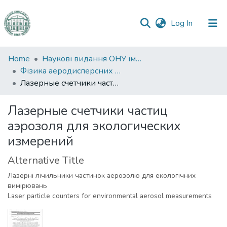
(current)
Log In
Communities
Home
Наукові видання ОНУ імені І. І. Мечникова
&
Фізика аеродисперсних систем
Collections
Лазерные счетчики частиц аэрозоля для экологических измерений
All of DSpace
Лазерные счетчики частиц
аэрозоля для экологических
Statistics
измерений
Alternative Title
Лазерні лічильники частинок аерозолю для екологічних
вимірювань
Laser particle counters for environmental aerosol measurements