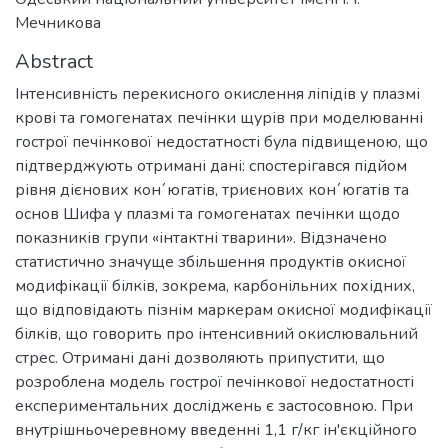
Мечникова
Abstract
Інтенсивність перекисного окислення ліпідів у плазмі
крові та гомогенатах печінки щурів при моделюванні
гострої печінкової недостатності була підвищеною, що
підтверджують отримані дані: спостерігався підйом
рівня дієнових кон´югатів, триєнових кон´югатів та
основ Шифа у плазмі та гомогенатах печінки щодо
показників групи «інтактні тварини». Відзначено
статистично значуще збільшення продуктів окисної
модифікації білків, зокрема, карбонільних похідних,
що відповідають пізнім маркерам окисної модифікації
білків, що говорить про інтенсивний окислювальний
стрес. Отримані дані дозволяють припустити, що
розроблена модель гострої печінкової недостатності
експериментальних досліджень є застосовною. При
внутрішньочеревному введенні 1,1 г/кг ін'єкційного