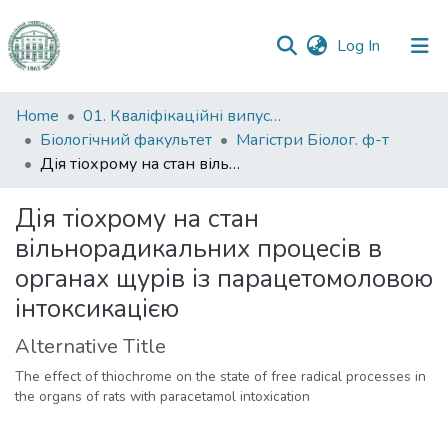
(current)
Log In
Communities
Home
01. Кваліфікаційні випускні роботи здобувачів вищої освіти
&
Біологічний факультет
Магістри Біолог. ф-т
Collections
Дія тіохрому на стан вільнорадикальних процесів в органах щурів із парацетомоловою інтоксикацією
All of DSpace
Дія тіохрому на стан
вільнорадикальних процесів в
Statistics
органах щурів із парацетомоловою
інтоксикацією
Alternative Title
The effect of thiochrome on the state of free radical processes in
the organs of rats with paracetamol intoxication