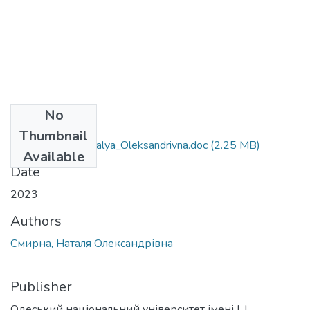
No
Files
Thumbnail
091_Smyrna_Natalya_Oleksandrivna.doc
(2.25 MB)
Available
Date
2023
Authors
Смирна, Наталя Олександрівна
Publisher
Одеський національний університет імені І. І.