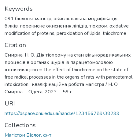
Keywords
091 біологія
,
магістр
,
окислювальна модифікація
білків
,
перекисне окиснення ліпідів
,
тіохром
,
oxidative
modification of proteins
,
peroxidation of lipids
,
thiоchrome
Citation
Смирна, Н. О. Дія тіохрому на стан вільнорадикальних
процесів в органах щурів із парацетомоловою
інтоксикацією = The effect of thiochrome on the state of
free radical processes in the organs of rats with paracetamol
intoxication : кваліфікаційна робота магістра / Н. О.
Смирна. – Одеса, 2023. – 59 с.
URI
https://dspace.onu.edu.ua/handle/123456789/38299
Collections
Магістри Біолог. ф-т