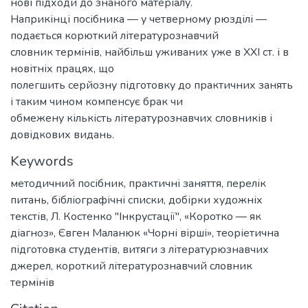
нові підходи до знаного матеріалу.
Наприкінці посібника — у четверному рюзділі —
подається корюткий літературознавчий
словник термінів, найбільш уживаних уже в XXI ст. і в
новітніх працях, що
полегшить серйозну підготовку до практичних занять
і таким чином компенсує брак чи
обмежену кількість літературознавчих словників і
довідкових видань.
Keywords
методичний посібник
,
практичні заняття
,
перелік
питань
,
бібліографічні списки
,
добірки художніх
текстів
,
Л. Костенко "Інкрустації"
,
«Коротко — як
діагноз»
,
Євген Маланюк «Чорні вірші»
,
теоріетична
підготовка студентів
,
витяги з літературюзнавчих
джерел
,
короткий літературознавчий словник
термінів