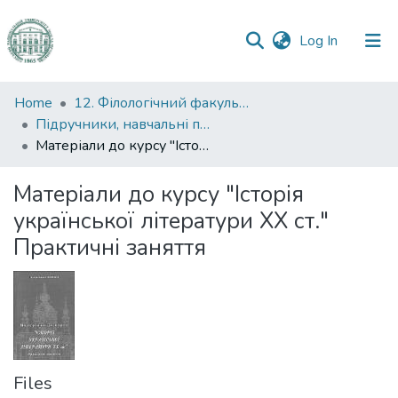
(current)
Log In
Communities
Home
12. Філологічний факультет
&
Підручники, навчальні посібники та інші науково- та навчально-методичні праці ФФ
Collections
Матеріали до курсу "Історія української літератури ХХ ст." Практичні заняття
All of DSpace
Матеріали до курсу "Історія
української літератури ХХ ст."
Statistics
Практичні заняття
Files