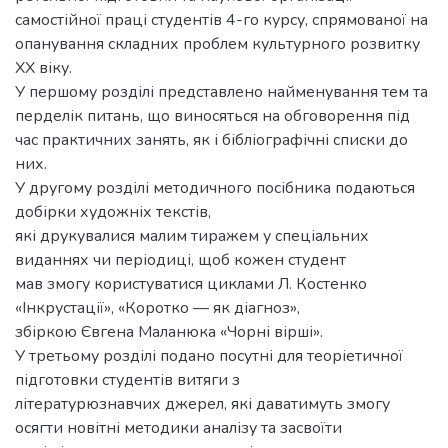
самостійної праці студентів 4-го курсу, спрямованої на
опанування складних проблем культурного розвитку
XX віку.
У першому розділі представлено найменування тем та
перделік питань, що виносяться на обговорення під
час практичних занять, як і бібліографічні списки до
них.
У другому розділі методичного посібника подаються
добірки художніх текстів,
які друкувалися малим тиражем у спеціальних
виданнях чи періодиці, щоб кожен студент
мав змогу користуватися циклами Л. Костенко
«Інкрустації», «Коротко — як діагноз»,
збіркою Євгена Маланюка «Чорні вірші».
У третьому розділі подано посутні для теоріетичної
підготовки студентів витяги з
літературюзнавчих джерел, які даватимуть змогу
осягти новітні методики аналізу та засвоїти