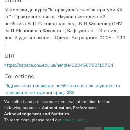
Citation
Матеріали до курсу "Історія української літератури ХХ
ст." : Практичні заняття : Науково-методичний
посібник / В. П. Саєнко; відп. ред.: В. В. Фащенко; ОНУ
ім. І.І. Мечникова, Філол. ф-т, Каф. укр. літ. – 3-е вид.,
доп. й удосконалене. – Одеса : Астропринт, 2005. – 211
с.
URI
https://dspace.onu.edu.ua/handle/123456789/19704
Collections
Підручники, навчальні посібники та інші науково- та
навчально-методичні праці ФФ
We collect and process your personal information for the
Full item page
following purposes:
Authentication, Preferences,
Acknowledgement and Statistics
.
To learn more, please read our
privacy policy
.
DSpace software
copyright © 2009-2026
LYRASIS