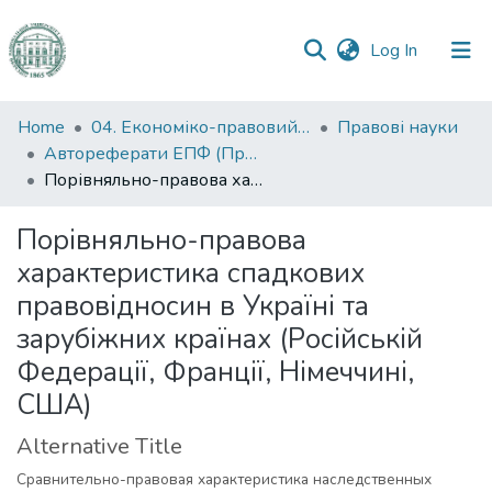
(current)
Log In
Communities
Home
04. Економіко-правовий факультет
Правові науки
&
Автореферати ЕПФ (Правові науки)
Collections
Порівняльно-правова характеристика спадкових правовідносин в Україні та зарубіжних країнах (Російській Федерації, Франції, Німеччині, США)
All of DSpace
Порівняльно-правова
характеристика спадкових
Statistics
правовідносин в Україні та
зарубіжних країнах (Російській
Федерації, Франції, Німеччині,
США)
Alternative Title
Сравнительно-правовая характеристика наследственных