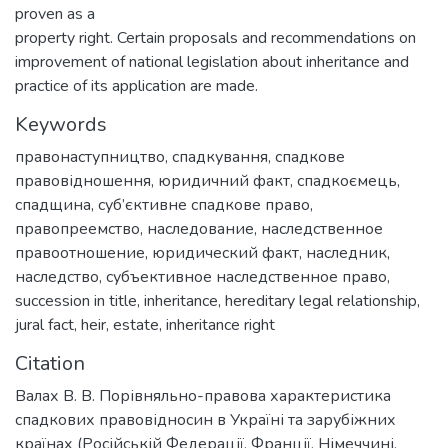
proven as a
property right. Certain proposals and recommendations on
improvement of national legislation about inheritance and
practice of its application are made.
Keywords
правонаступництво
,
спадкування
,
спадкове
правовідношення
,
юридичний факт
,
спадкоємець
,
спадщина
,
суб’єктивне спадкове право
,
правопреемство
,
наследование
,
наследственное
правоотношение
,
юридический факт
,
наследник
,
наследство
,
субъективное наследственное право
,
succession in title
,
inheritance
,
hereditary legal relationship
,
jural fact
,
heir
,
estate
,
inheritance right
Citation
Валах В. В. Порівняльно-правова характеристика
спадкових правовідносин в Україні та зарубіжних
країнах (Російській Федерації, Франції, Німеччині,