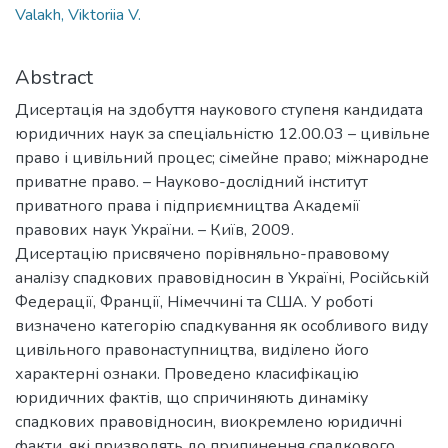
Valakh, Viktoriia V.
Abstract
Дисертація на здобуття наукового ступеня кандидата
юридичних наук за спеціальністю 12.00.03 – цивільне
право і цивільний процес; сімейне право; міжнародне
приватне право. – Науково-дослідний інститут
приватного права і підприємництва Академії
правових наук України. – Київ, 2009.
Дисертацію присвячено порівняльно-правовому
аналізу спадкових правовідносин в Україні, Російській
Федерації, Франції, Німеччині та США. У роботі
визначено категорію спадкування як особливого виду
цивільного правонаступництва, виділено його
характерні ознаки. Проведено класифікацію
юридичних фактів, що спричиняють динаміку
спадкових правовідносин, виокремлено юридичні
факти, які призводять до припинення спадкового